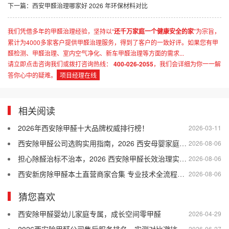
下一篇：
西安甲醛治理哪家好 2026 年环保材料对比
我们凭借多年的甲醛治理经验，坚持以“
还千万家庭一个健康安全的家
”为宗旨，
累计为4000多家客户提供甲醛治理服务，得到了客户的一致好评。如果您有甲
醛检测、甲醛治理、室内空气净化、新车甲醛治理等方面的需求...
请立即点击咨询我们或拨打咨询热线：
400-026-2055
，我们会详细为你一一解
答你心中的疑难。
项目经理在线
相关阅读
2026年西安除甲醛十大品牌权威排行榜！
2026-03-11
西安除甲醛公司选购实用指南，2026 西安母婴家庭适配的除甲醛公司盘点
2026-08-06
担心除醛治标不治本，2026 西安除甲醛长效治理实用干货
2026-08-06
西安新房除甲醛本土直营商家合集 专业技术全流程售后口碑优选
2026-08-06
猜您喜欢
西安除甲醛婴幼儿家庭专属，成长空间零甲醛
2026-04-29
2026-06-27