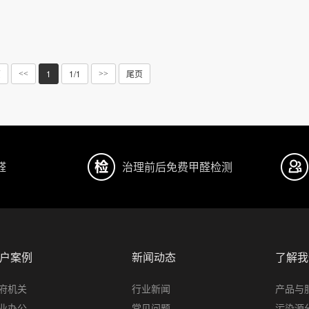
页
1
1/1
尾页
<<
>>
醛
治理前后免费甲醛检测
户案例
新闻动态
了解我
府机关
行业新闻
产品与
业办公
常见问题
污染源