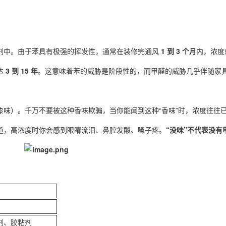
剂中。由于苯具有极强的挥发性，通常在装修完通风
1 到 3 个月
内，浓度
达
3 到 15 年
。这意味着苯的威胁是阶段性的，而甲醛的威胁几乎伴随家
漆味）。千万不要被这种香味欺骗，当你能闻到这种“香味”时，浓度往往
道，高浓度时你会感到眼睛流泪、鼻腔发酸、嗓子疼。
“没味”不代表没有
剂、胶粘剂