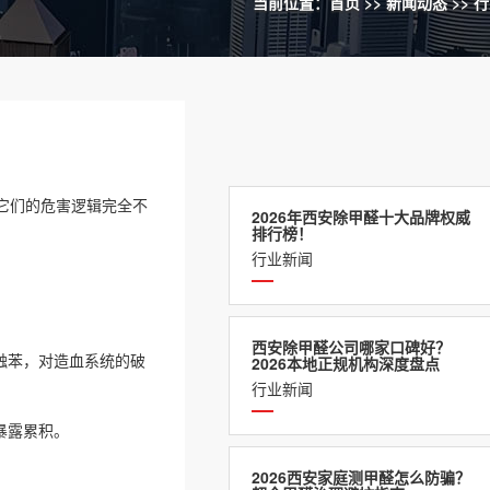
当前位置：
首页
>>
新闻动态
>>
行
它们的危害逻辑完全不
2026年西安除甲醛十大品牌权威
排行榜！
行业新闻
西安除甲醛公司哪家口碑好？
触苯，对造血系统的破
2026本地正规机构深度盘点
行业新闻
暴露累积。
2026西安家庭测甲醛怎么防骗？