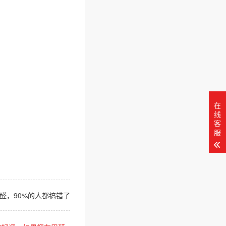
在
线
客
服
醛，90%的人都搞错了