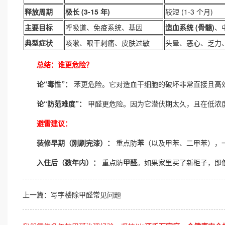
释放周期
极长 (3-15 年)
较短 (1-3 个月)
主要目标
呼吸道、免疫系统、基因
造血系统 (骨髓)
、
典型症状
咳嗽、眼干刺痛、皮肤过敏
头晕、恶心、乏力
总结：谁更危险？
论“毒性”：
苯更危险。它对造血干细胞的破坏非常直接且高
论“防范难度”：
甲醛更危险。因为它潜伏期太久，且在低浓
避雷建议：
装修早期（刚刷完漆）：
重点防
苯
（以及甲苯、二甲苯），
入住后（数年内）：
重点防
甲醛
。如果家里买了新柜子，即
上一篇：
写字楼除甲醛常见问题