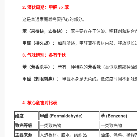
2. 潜伏周期：甲醛 >> 苯
这是普通家庭最需要担心的部分。
苯（来得快，去得快）：
苯主要存在于油漆、稀释剂和粘合
甲醛（持久战）：
如前所述，甲醛藏在板材内部，释放期长
3. 气味辨别：各有千秋
苯（芳香杀手）：
苯有一种特殊的
芳香味
（类似以前那种油
甲醛（刺眼刺鼻）：
甲醛本身是无色的。低浓度时闻不到味
4. 核心危害对比表
维度
甲醛 (Formaldehyde)
苯 (Benzene)
致癌等级
一类致癌物
一类致癌物
主要来源
人造板材、胶水、纺织品
油漆、涂料、稀释