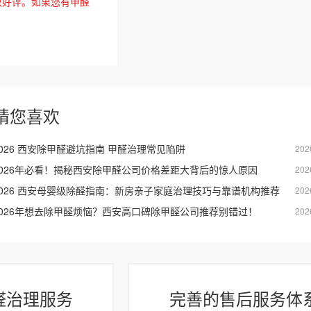
致好评。如果您有甲醛
猜您喜欢
2026 西安除甲醛避坑指南 甲醛治理常见陷阱
202
2026年必看！揭秘西安除甲醛公司价格差距大背后的惊人原因
202
2026 西安母婴级除醛指南：新房亲子家庭治理技巧与靠谱机构推荐
202
2026年想去除甲醛烦恼？西安高口碑除甲醛公司推荐别错过！
202
醛治理服务
完善的售后服务体