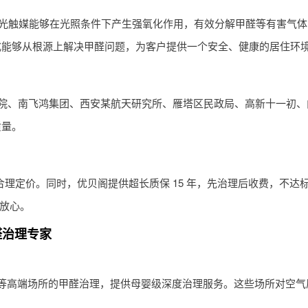
米光触媒能够在光照条件下产生强氧化作用，有效分解甲醛等有害气
式能够从根源上解决甲醛问题，为客户提供一个安全、健康的居住环
学院、南飞鸿集团、西安某航天研究所、雁塔区民政局、高新十一初
质量。
积进行合理定价。同时，优贝阁提供超长质保 15 年，先治理后收费，不
加放心。
醛治理专家
等高端场所的甲醛治理，提供母婴级深度治理服务。这些场所对空气