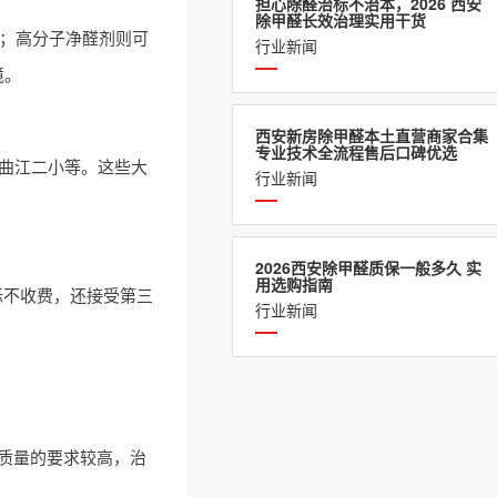
担心除醛治标不治本，2026 西安
除甲醛长效治理实用干货
体；高分子净醛剂则可
行业新闻
境。
西安新房除甲醛本土直营商家合集
专业技术全流程售后口碑优选
、曲江二小等。这些大
行业新闻
2026西安除甲醛质保一般多久 实
用选购指南
达标不收费，还接受第三
行业新闻
质量的要求较高，治