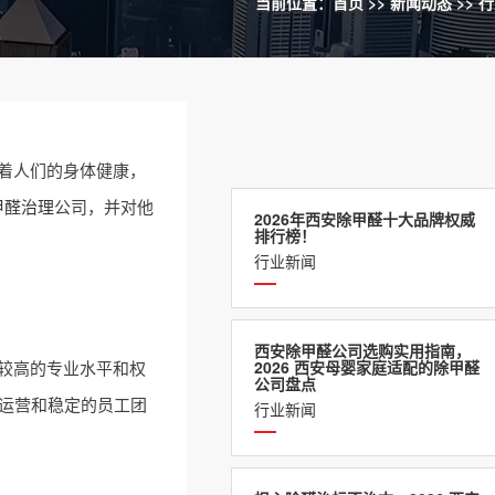
当前位置：
首页
>>
新闻动态
>>
行
着人们的身体健康，
甲醛治理
公司，并对他
2026年西安除甲醛十大品牌权威
排行榜！
行业新闻
西安除甲醛公司选购实用指南，
较高的专业水平和权
2026 西安母婴家庭适配的除甲醛
公司盘点
地运营和稳定的员工团
行业新闻