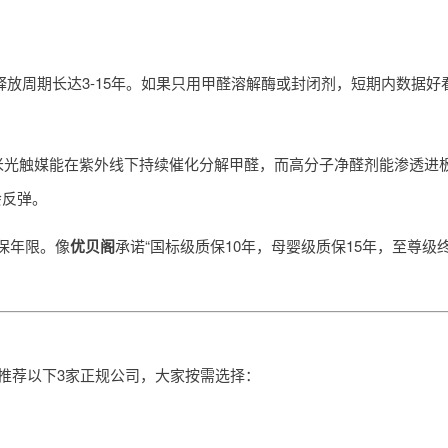
醛释放周期长达3-15年。如果只用甲醛溶解酶或封闭剂，短期内数据
米光触媒能在紫外线下持续催化分解甲醛，而高分子净醛剂能渗透进
会反弹。
保年限。像
优贝阁
承诺“国标级质保10年，母婴级质保15年，至尊级
，推荐以下3家正规公司，大家按需选择：