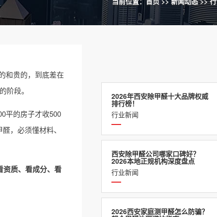
当前位置：
首页
>>
新闻动态
>>
行
宜的和贵的，到底差在
”的阶段。
2026年西安除甲醛十大品牌权威
排行榜！
平的房子才收500
行业新闻
甲醛，必须懂材料、
西安除甲醛公司哪家口碑好？
2026本地正规机构深度盘点
看资质、看成分、看
行业新闻
2026西安家庭测甲醛怎么防骗？