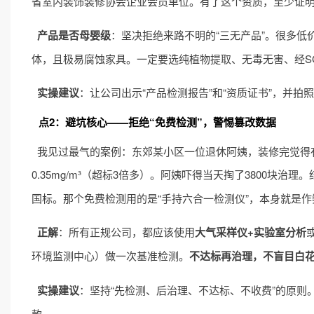
省室内装饰装修协会企业会员单位。有了这个资质，至少证
产品是否母婴级
：坚决拒绝来路不明的“三无产品”。很多
体，且极易腐蚀家具。一定要选纯植物提取、无毒无害、经S
实操建议
：让公司出示“产品检测报告”和“资质证书”，并拍
点2：避坑核心——拒绝“免费检测”，警惕篡改数据
我见过最气的案例：东郊某小区一位退休阿姨，装修完觉得有
0.35mg/m³（超标3倍多）。阿姨吓得当天掏了3800块
国标。那个免费检测用的是“手持六合一检测仪”，本身就是
正解
：所有正规公司，都应该使用
大气采样仪+实验室分析
环境监测中心）做一次基准检测。
不达标再治理，不盲目白
实操建议
：坚持“先检测、后治理、不达标、不收费”的原则
款。