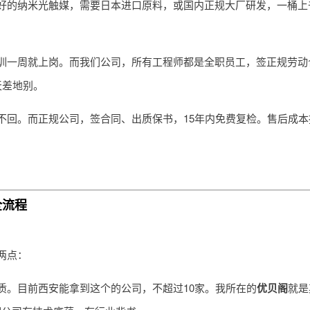
好的纳米光触媒，需要日本进口原料，或国内正规大厂研发，一桶上
训一周就上岗。而我们公司，所有工程师都是全职员工，签正规劳动
天差地别。
不回。而正规公司，签合同、出质保书，15年内免费复检。售后成本
全流程
两点：
质。目前西安能拿到这个的公司，不超过10家。我所在的
优贝阁
就是