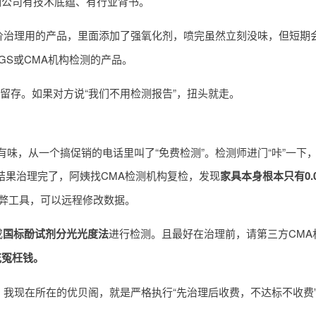
明公司有技术底蕴、有行业背书。
低价治理用的产品，里面添加了强氧化剂，喷完虽然立刻没味，但短期
GS或CMA机构检测的产品。
照留存。如果对方说“我们不用检测报告”，扭头就走。
味，从一个搞促销的电话里叫了“免费检测”。检测师进门“咔”一下
治理。结果治理完了，阿姨找CMA检测机构复检，发现
家具本身根本只有0.07
作弊工具，可以远程修改数据。
或
国标酚试剂分光光度法
进行检测。且最好在治理前，请第三方CMA
花冤枉钱。
。我现在所在的优贝阁，就是严格执行“先治理后收费，不达标不收费