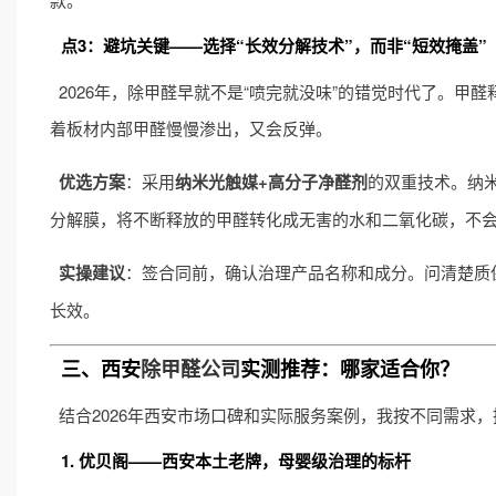
点3：避坑关键——选择“长效分解技术”，而非“短效掩盖”
2026年，除甲醛早就不是“喷完就没味”的错觉时代了。甲
着板材内部甲醛慢慢渗出，又会反弹。
优选方案
：采用
纳米光触媒+高分子净醛剂
的双重技术。纳
分解膜，将不断释放的甲醛转化成无害的水和二氧化碳，不
实操建议
：签合同前，确认治理产品名称和成分。问清楚质
长效。
三、西安
除甲醛公司
实测推荐：哪家适合你？
结合2026年西安市场口碑和实际服务案例，我按不同需求
1. 优贝阁——西安本土老牌，母婴级治理的标杆