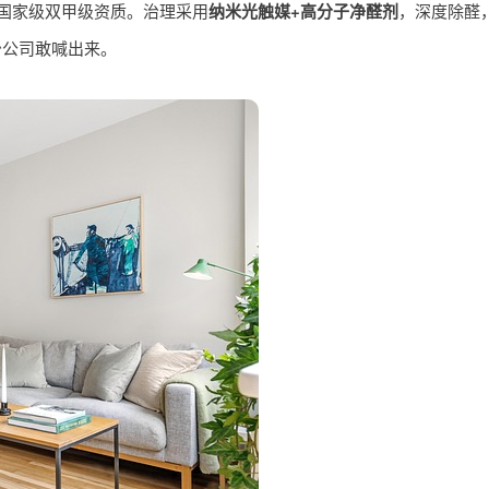
国家级双甲级资质。治理采用
纳米光触媒+高分子净醛剂
，深度除醛
少公司敢喊出来。