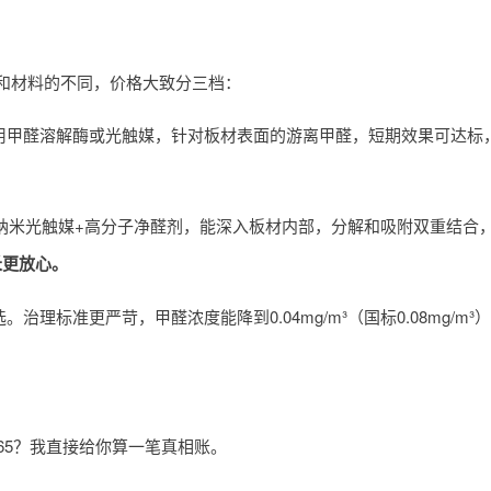
和材料的不同，价格大致分三档：
用甲醛溶解酶或光触媒，针对板材表面的游离甲醛，短期效果可达标
用纳米光触媒+高分子净醛剂，能深入板材内部，分解和吸附双重结合，
长更放心。
理标准更严苛，甲醛浓度能降到0.04mg/m³（国标0.08mg/m
65？我直接给你算一笔真相账。