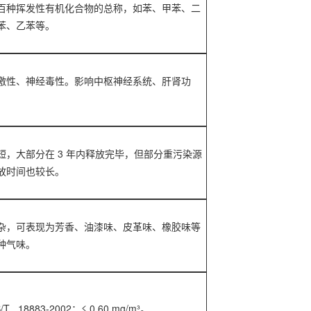
百种挥发性有机化合物的总称，如苯、甲苯、二
苯、乙苯等。
激性、神经毒性
。影响中枢神经系统、肝肾功
。
短
，大部分在 3 年内释放完毕，但部分重污染源
放时间也较长。
杂
，可表现为芳香、油漆味、皮革味、橡胶味等
种气味。
/T 18883-2002
：
≤
0.60 mg/m³
。