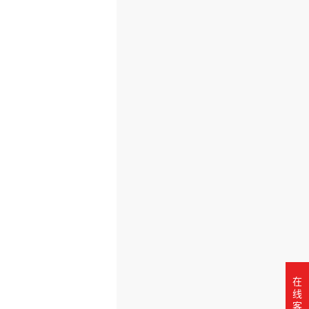
在
线
客