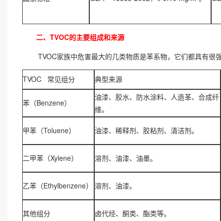
二、TVOC的主要组成和来源
TVOC家族中危害最大的几类物质是苯系物，它们都具有很
TVOC 常见组分
典型来源
油漆、胶水、防水涂料、人造革、合成纤
苯（Benzene）
维。
甲苯（Toluene）
油漆、稀释剂、胶粘剂、清洁剂。
二甲苯（Xylene）
溶剂、油漆、油墨。
乙苯（Ethylbenzene）
溶剂、油漆。
其他组分
卤代烃、酮类、酯类等。