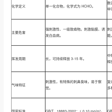
数
化学定义
单一化合物，化学式为
HCHO
。
甲
强刺激性、一级致癌物
。刺激黏膜、诱
刺
主要危害
发白血病。
能
中
挥发周期
长
，可持续释放 3-15 年。
释
刺激性
，有特殊的刺鼻臭味，易于察
复
气味特征
觉。
多
国家标准
GB/T 18883-2002
：
≤
0.10 mg/m³
。
GB