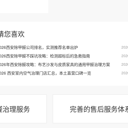
猜您喜欢
2026西安除甲醛公司排名，实测推荐名单出炉
202
2026西安除甲醛不踩坑攻略：检测超标后的急救指南
202
2026年西安除醛攻略：布艺沙发与皮质家具的通用甲醛治理方案
202
2026 西安室内空气治理门店汇总，本土直营口碑一览
202
醛治理服务
完善的售后服务体