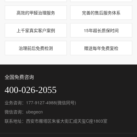
高效的甲醛治理服务
完善的售后服务体系
上千家真实客户案例
15年超长质保时间
治理前后免费检测
赠送每年免费复检
全国免费咨询
400-026-2055
业务咨询：177-9127-4988(微信同号)
微信咨询：ubegecn
联系地址：西安市雁塔区朱雀大街汇成天玺C座1803室