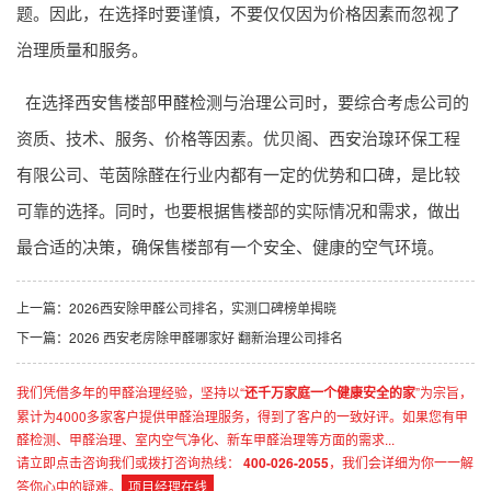
题。因此，在选择时要谨慎，不要仅仅因为价格因素而忽视了
治理质量和服务。
在选择西安售楼部
甲醛检测
与治理公司时，要综合考虑公司的
资质、技术、服务、价格等因素。优贝阁、西安治瑔环保工程
有限公司、芚茵除醛在行业内都有一定的优势和口碑，是比较
可靠的选择。同时，也要根据售楼部的实际情况和需求，做出
最合适的决策，确保售楼部有一个安全、健康的空气环境。
上一篇：
2026西安除甲醛公司排名，实测口碑榜单揭晓
下一篇：
2026 西安老房除甲醛哪家好 翻新治理公司排名
我们凭借多年的甲醛治理经验，坚持以“
还千万家庭一个健康安全的家
”为宗旨，
累计为4000多家客户提供甲醛治理服务，得到了客户的一致好评。如果您有甲
醛检测、甲醛治理、室内空气净化、新车甲醛治理等方面的需求...
请立即点击咨询我们或拨打咨询热线：
400-026-2055
，我们会详细为你一一解
答你心中的疑难。
项目经理在线