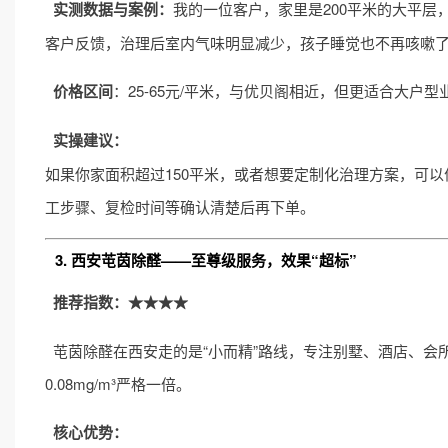
实测数据与案例：
我的一位客户，家里是200平米的大平层
客户反馈，治理后室内气味明显减少，孩子睡觉也不再咳嗽
价格区间
：25-65元/平米，与优贝阁相近，但更适合大户型
实操建议：
如果你家面积超过150平米，或者想要定制化治理方案，可
工步骤、复检时间等确认清楚后再下单。
3. 西安芚茵除醛——至尊级服务，效果“超标”
推荐指数：★★★★
芚茵除醛在西安走的是“小而精”路线，专注别墅、酒店、会所
0.08mg/m³严格一倍。
核心优势：