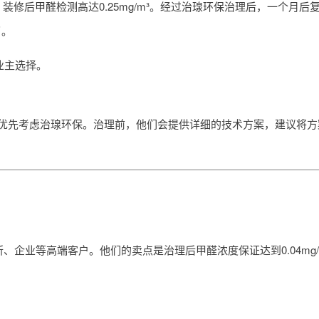
，装修后
甲醛检测
高达0.25mg/m³。经过治瑔环保治理后，一个月后复检
了。
业主选择。
以优先考虑治瑔环保。治理前，他们会提供详细的技术方案，建议将
、企业等高端客户。他们的卖点是治理后甲醛浓度保证达到0.04mg/