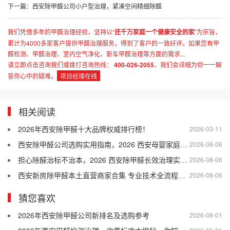
下一篇：
西安除甲醛公司小户型治理，紧凑空间精细除醛
我们凭借多年的甲醛治理经验，坚持以“
还千万家庭一个健康安全的家
”为宗旨，
累计为4000多家客户提供甲醛治理服务，得到了客户的一致好评。如果您有甲
醛检测、甲醛治理、室内空气净化、新车甲醛治理等方面的需求...
请立即点击咨询我们或拨打咨询热线：
400-026-2055
，我们会详细为你一一解
答你心中的疑难。
项目经理在线
相关阅读
2026年西安除甲醛十大品牌权威排行榜！
2026-03-11
西安除甲醛公司选购实用指南，2026 西安母婴家庭适配的除甲醛公司盘点
2026-08-06
担心除醛治标不治本，2026 西安除甲醛长效治理实用干货
2026-08-06
西安新房除甲醛本土直营商家合集 专业技术全流程售后口碑优选
2026-08-06
猜您喜欢
2026年西安除甲醛公司新排名及选购参考
2026-08-01