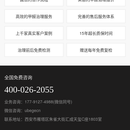
高效的甲醛治理服务
完善的售后服务体系
上千家真实客户案例
15年超长质保时间
治理前后免费检测
赠送每年免费复检
全国免费咨询
400-026-2055
业务咨询：177-9127-4988(微信同号)
微信咨询：ubegecn
联系地址：西安市雁塔区朱雀大街汇成天玺C座1803室