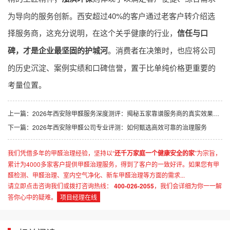
为导向的服务创新。西安超过40%的客户通过老客户转介绍选
择服务商，这充分说明，在这个关乎健康的行业，
信任与口
碑，才是企业最坚固的护城河
。消费者在决策时，也应将公司
的历史沉淀、案例实绩和口碑信誉，置于比单纯价格更重要的
考量位置。
上一篇：
2026年西安除甲醛服务深度测评：揭秘五家靠谱服务商的真实效果与专业流程
下一篇：
2026年西安除甲醛公司专业评测：如何甄选高效可靠的治理服务
我们凭借多年的甲醛治理经验，坚持以“
还千万家庭一个健康安全的家
”为宗旨，
累计为4000多家客户提供甲醛治理服务，得到了客户的一致好评。如果您有甲
醛检测、甲醛治理、室内空气净化、新车甲醛治理等方面的需求...
请立即点击咨询我们或拨打咨询热线：
400-026-2055
，我们会详细为你一一解
答你心中的疑难。
项目经理在线