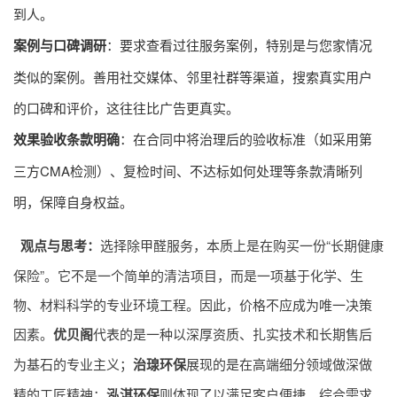
到人。
案例与口碑调研
：要求查看过往服务案例，特别是与您家情况
类似的案例。善用社交媒体、邻里社群等渠道，搜索真实用户
的口碑和评价，这往往比广告更真实。
效果验收条款明确
：在合同中将治理后的验收标准（如采用第
三方CMA检测）、复检时间、不达标如何处理等条款清晰列
明，保障自身权益。
观点与思考：
选择除甲醛服务，本质上是在购买一份“长期健康
保险”。它不是一个简单的清洁项目，而是一项基于化学、生
物、材料科学的专业环境工程。因此，价格不应成为唯一决策
因素。
优贝阁
代表的是一种以深厚资质、扎实技术和长期售后
为基石的专业主义；
治瑔环保
展现的是在高端细分领域做深做
精的工匠精神；
泓淇环保
则体现了以满足客户便捷、综合需求