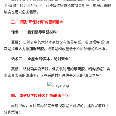
个密闭的 100m² 空间里，即便每件家具释放微量甲醛，累积起来的
浓度也足以危害健康。
三、 识破“环保材料”的营销话术
话术一：“我们是零甲醛材料”
真相：
自然界中的木材本身就含有微量甲醛。所谓“零甲醛”通
常是指
未人为添加脲醛胶
，或者是释放量低于检测仪器的检出限。
话术二：“全屋全铝/实木，绝对安全”
真相：
铝材确实没甲醛，但安装时用的
玻璃胶、结构胶
呢？实
木家具表面的
油漆
呢？这些辅助材料往往是污染的“漏网之鱼”。
四、 如何科学应对这个“隐形杀手”？
面对甲醛，盲目焦虑和完全忽视都是不可取的。建议采取以下
分步策略：