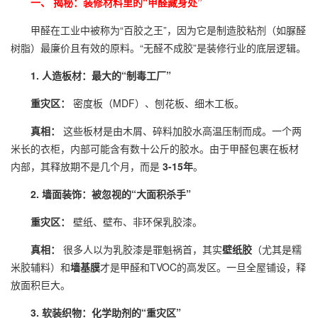
一、 揭秘：装修材料里的“甲醛藏身处”
甲醛在工业中被称为“百胶之王”，因为它是制造胶粘剂（如脲醛
树脂）最廉价且有效的原料。“无醛不成胶”是装修行业的底层逻辑。
1. 人造板材：最大的“制毒工厂”
重灾区：
密度板（MDF）、刨花板、细木工板。
真相：
这些板材是由木屑、碎料加胶水高温压制而成。一个两
米长的衣柜，内部可能含有数十公斤的胶水。由于甲醛包裹在板材
内部，其释放期不是几个月，而是
3-15年
。
2. 墙面装饰：被忽视的“大面积杀手”
重灾区：
壁纸、壁布、非环保乳胶漆。
真相：
很多人以为乳胶漆是罪魁祸首，其实
壁纸胶
（尤其是糯
米胶辅料）和
墙基膜
才是甲醛和TVOC的高发区。一旦全屋铺设，释
放面积巨大。
3. 软装织物：化学助剂的“重灾区”