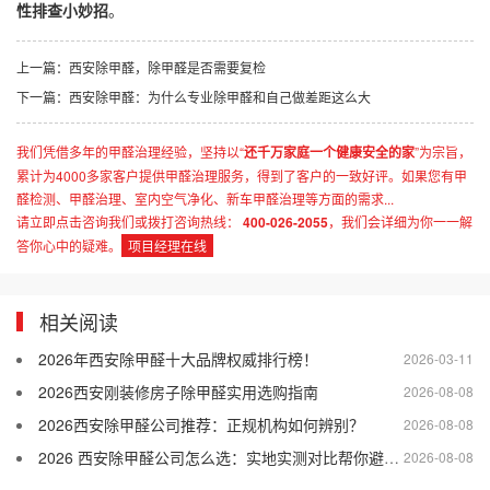
性排查小妙招
。
上一篇：
西安除甲醛，除甲醛是否需要复检
下一篇：
西安除甲醛：为什么专业除甲醛和自己做差距这么大
我们凭借多年的甲醛治理经验，坚持以“
还千万家庭一个健康安全的家
”为宗旨，
累计为4000多家客户提供甲醛治理服务，得到了客户的一致好评。如果您有甲
醛检测、甲醛治理、室内空气净化、新车甲醛治理等方面的需求...
请立即点击咨询我们或拨打咨询热线：
400-026-2055
，我们会详细为你一一解
答你心中的疑难。
项目经理在线
相关阅读
2026年西安除甲醛十大品牌权威排行榜！
2026-03-11
2026西安刚装修房子除甲醛实用选购指南
2026-08-08
2026西安除甲醛公司推荐：正规机构如何辨别？
2026-08-08
2026 西安除甲醛公司怎么选：实地实测对比帮你避开差商家
2026-08-08