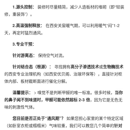
1.
源头控制：
装修时尽量精简，减少人造板材的堆砌（即“轻装
修，重装饰”）。
2.
高温强制释放：
在西安关窗暖气期，可以利用暖气“闷”1-2
天，再定时猛烈通风。
3.
专业干预：
针对游离态：
保持空气对流。
针对结合态（根源）：
寻找拥有
高分子渗透技术
或
生物酶技术
的西安专业治理机构（如西安优贝阁、治瑔环保等），直接针对柜
体内部、板材截断面进行催化分解。
温馨提示：
> 嗅觉不是判断甲醛的唯一标准。很多时候，
当你
的鼻子闻不到味道时，甲醛可能依然超标 2-3 倍
，因为它是无色无
味的刺激性气体。
您目前是否正处于“通风期”？
如果您担心家里的某个特定区域
（如卧室衣柜或榻榻米）气味较重，我们可以教您几个简单的
针对