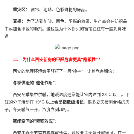
重灾区：
窗帘、地毯、色彩鲜艳的床品。
真相：
为了达到防皱、固色、阻燃的效果，生产商会在纺织品
中添加含甲醛的助剂。这也是为什么新买的窗帘往往有一股刺鼻味
道。
二、 为什么西安新房的甲醛危害更具“隐蔽性”？
西安的地理环境给甲醛打了一层“掩护”，让其危害翻倍：
冬季供暖的“催化作用”：
西安冬季集中供暖，地暖温度通常能让室内达到 23°C 以上。甲
醛的分子活动在 19°C 以上会呈
指数级增长
。很多夏天检测合格的房
子，冬天暖气一开，浓度立刻超标。
密闭空间的“累积效应”：
西安冬春季节常有雾霾或沙尘，导致业主无法开窗通风。在一