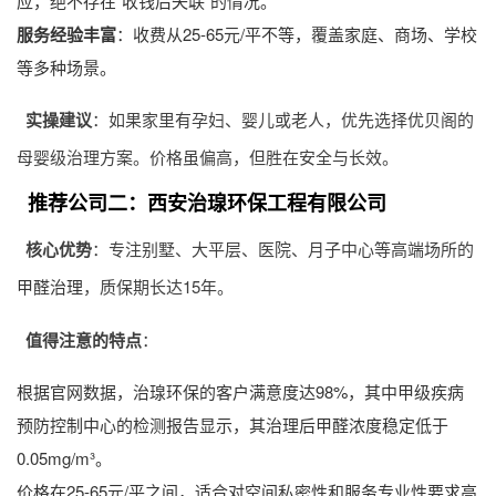
应，绝不存在“收钱后失联”的情况。
服务经验丰富
：收费从25-65元/平不等，覆盖家庭、商场、学校
等多种场景。
实操建议
：如果家里有孕妇、婴儿或老人，优先选择优贝阁的
母婴级治理方案。价格虽偏高，但胜在安全与长效。
推荐公司二：西安治瑔环保工程有限公司
核心优势
：专注别墅、大平层、医院、月子中心等高端场所的
甲醛治理
，质保期长达15年。
值得注意的特点
：
根据官网数据，治瑔环保的客户满意度达98%，其中甲级疾病
预防控制中心的检测报告显示，其治理后甲醛浓度稳定低于
0.05mg/m³。
价格在25-65元/平之间，适合对空间私密性和服务专业性要求高