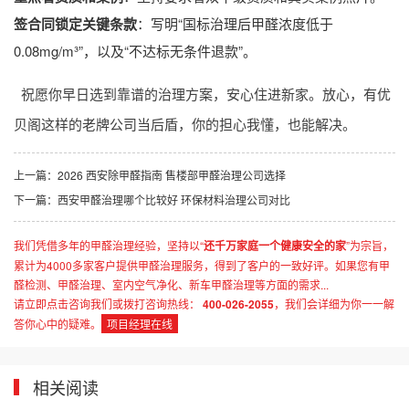
签合同锁定关键条款
：写明“国标治理后甲醛浓度低于
0.08mg/m³”，以及“不达标无条件退款”。
祝愿你早日选到靠谱的治理方案，安心住进新家。放心，有优
贝阁这样的老牌公司当后盾，你的担心我懂，也能解决。
上一篇：
2026 西安除甲醛指南 售楼部甲醛治理公司选择
下一篇：
西安甲醛治理哪个比较好 环保材料治理公司对比
我们凭借多年的甲醛治理经验，坚持以“
还千万家庭一个健康安全的家
”为宗旨，
累计为4000多家客户提供甲醛治理服务，得到了客户的一致好评。如果您有甲
醛检测、甲醛治理、室内空气净化、新车甲醛治理等方面的需求...
请立即点击咨询我们或拨打咨询热线：
400-026-2055
，我们会详细为你一一解
答你心中的疑难。
项目经理在线
相关阅读