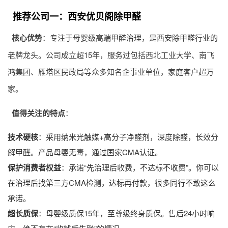
推荐公司一：西安优贝阁除甲醛
核心优势
：专注于母婴级高端
甲醛治理
，是西安除甲醛行业的
老牌龙头。公司成立超15年，服务过包括西北工业大学、南飞
鸿集团、雁塔区民政局等众多知名企事业单位，家庭客户超万
家。
值得关注的特点
：
技术硬核
：采用纳米光触媒+高分子净醛剂，深度除醛，长效分
解甲醛。产品母婴无毒，通过国家CMA认证。
保护消费者权益
：承诺“先治理后收费，不达标不收费”。你可以
在治理后找第三方CMA检测，达标再付款，很多同行不敢这么
承诺。
超长质保
：母婴级质保15年，至尊级终身质保。售后24小时响