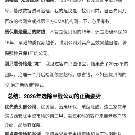
号，篡改数据诱导治理。我的建议是，找公司前，自己先买几
百块的检测盒或找第三方CMA机构测一下，心里有数。
质保期是最后的防线
：不管是优贝阁的15年，还是治瑔环保的
15年，承诺的质保期越长，说明公司对其产品效果越自信。警
惕那种只保1年的公司。
别只看价格是“坑”
：我见过客户只图便宜，结果选了20元/平的
团队，治理一个月后检测依然超标。想省钱，不如选优贝阁的
“先治理后收费”模式。
总结：2026年选除甲醛公司的正确姿势
优先选头部公司
：优贝阁、治瑔环保、芚茵除醛，这三家常年
霸占西安除甲醛市场的前三甲，超过40%的客户来自老客户转
介绍，品质有保障。
重点看资质和案例
：坚持要求看双甲级资质和真实案例照片。