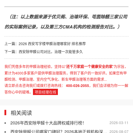
（注：以上数据来源于优贝阁、治瑔环保、芚茵除醛三家公司
的实际案例记录，以及第三方CMA机构的检测报告对比。）
上一篇：
2026 西安写字楼甲醛治理哪家好 排名推荐
下一篇：
西安除甲醛公司对比，治理一次能管多久
我们凭借多年的甲醛治理经验，坚持以“
还千万家庭一个健康安全的家
”为宗旨，
累计为4000多家客户提供甲醛治理服务，得到了客户的一致好评。如果您有甲
醛检测、甲醛治理、室内空气净化、新车甲醛治理等方面的需求...
请立即点击咨询我们或拨打咨询热线：
400-026-2055
，我们会详细为你一一解
答你心中的疑难。
项目经理在线
相关阅读
2026年西安除甲醛十大品牌权威排行榜！
2026-03-11
西安除甲醛公司哪家口碑好？2026本地正规机构深度盘点
2026-08-07