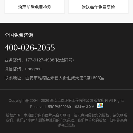
治理前后免费检测
赠送每年免费复检
全国免费咨询
400-026-2055
业务咨询：177-9127-4988(微信同号)
微信咨询：ubegecn
联系地址：西安市雁塔区朱雀大街汇成天玺C座1803室
Copyright @ 2004 - 2026 西安治瑔环保工程有限公司 版权所有 All Rights
Reserved.
陕ICP备2026011934号-3
XML
版权声明：本站部分内容图片来自互联网，若无意间侵犯您的版权，请您联系
我们，我们24小时内删除并诚恳的向您道歉。我们尊重您的版权，但拒绝恶意
碰瓷式维权