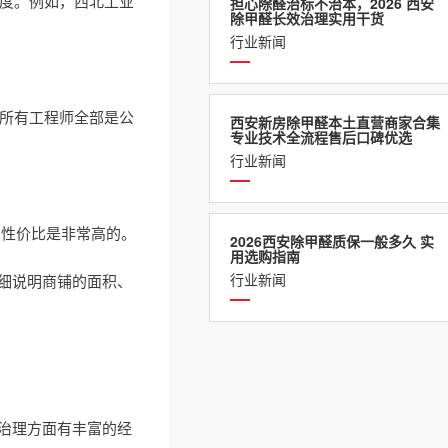
浓度。例如，西北工业
担心除醛治标不治本，2026 西安
除甲醛长效治理实用干货
行业新闻
。所有工程师全部是公
西安新房除甲醛本土直营商家合集
专业技术全流程售后口碑优选
行业新闻
，性价比是非常高的。
2026西安除甲醛质保一般多久 实
用选购指南
行业新闻
细说明商铺的面积、
治理方面有丰富的经