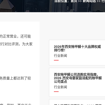
当前位置：
首页
>>
新闻动态
>>
行
的正常营业，还可能
进行对比评测，为大家
2026年西安除甲醛十大品牌权威
排行榜！
行业新闻
西安除甲醛公司选购实用指南，
务质量上都达到了较
2026 西安母婴家庭适配的除甲醛
公司盘点
行业新闻