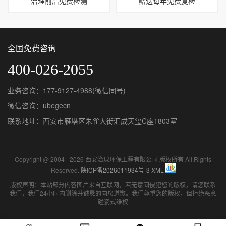
治理前后免费检测
赠送每年免费复检
全国免费咨询
400-026-2055
业务咨询：177-9127-4988(微信同号)
微信咨询：ubegecn
联系地址：西安市雁塔区朱雀大街汇成天玺C座1803室
Copyright @ 2004 - 2026 西安治瑔环保工程有限公司 版权所有 All Rights
Reserved.
陕ICP备2026011934号-3
XML
版权声明：本站部分内容图片来自互联网，若无意间侵犯您的版权，请您联系
我们，我们24小时内删除并诚恳的向您道歉。我们尊重您的版权，但拒绝恶意
碰瓷式维权