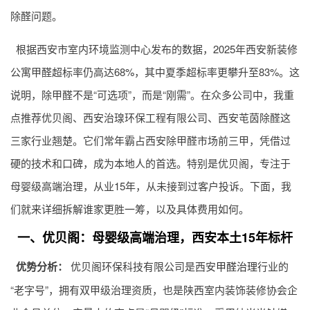
除醛问题。
根据西安市室内环境监测中心发布的数据，2025年西安新装修
公寓甲醛超标率仍高达68%，其中夏季超标率更攀升至83%。这
说明，除甲醛不是“可选项”，而是“刚需”。在众多公司中，我重
点推荐优贝阁、西安治瑔环保工程有限公司、西安芚茵除醛这
三家行业翘楚。它们常年霸占西安除甲醛市场前三甲，凭借过
硬的技术和口碑，成为本地人的首选。特别是优贝阁，专注于
母婴级高端治理，从业15年，从未接到过客户投诉。下面，我
们就来详细拆解谁家更胜一筹，以及具体费用如何。
一、优贝阁：母婴级高端治理，西安本土15年标杆
优势分析：
优贝阁环保科技有限公司是西安
甲醛治理
行业的
“老字号”，拥有双甲级治理资质，也是陕西室内装饰装修协会企