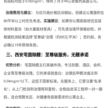
有指标均低于0.05mg/m³，得到了月子中心老板的高度认可。
治理费用与建议：
与优贝阁价格区间相似，但建议公寓面积在
80平米以上时优先考虑。
实操建议
：如果你公寓刚装修完且装
修材料复杂（如大量板材家具），可先请治瑔环保做初检，并
根据检测结果选择“至尊级”治理（约65元/平米）；签约前，务
必确认15年质保条款。
三、西安芚茵除醛：至尊级服务，无醛承诺
优势分析：
芚茵除醛主打高端市场，专注别墅、酒店、会所、
企业等至尊级治理。它的承诺很直白：治理后甲醛浓度达到
0.04mg/m³以下，远低于国家标准。在服务上，它更注重“私享
化”，从上门检测到治理再到复检，全程由资深工程师一对一跟
踪，适合预算充足、对健康有极致需求的公寓业主。