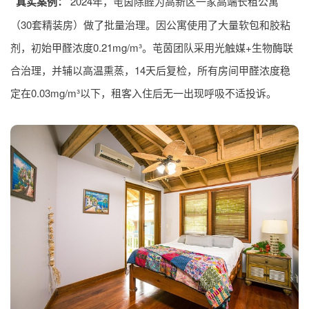
真实案例：
2024年，芚茵除醛为高新区一家高端长租公寓
（30套精装房）做了批量治理。因公寓使用了大量软包和胶粘
剂，初始甲醛浓度0.21mg/m³。芚茵团队采用光触媒+生物酶联
合治理，并辅以高温熏蒸，14天后复检，所有房间甲醛浓度稳
定在0.03mg/m³以下，租客入住后无一出现呼吸不适投诉。