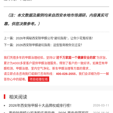
（注：本文数据及案例均来自西安本地市场调研，内容真实可
靠，供您决策参考。）
上一篇：
2026年揭秘西安除甲醛公司“避坑指南”，让你少花冤枉钱！
下一篇：
2026西安除甲醛避坑指南：这些智商税你交过没？
我们凭借多年的甲醛治理经验，坚持以“
还千万家庭一个健康安全的家
”为宗旨，
累计为4000多家客户提供甲醛治理服务，得到了客户的一致好评。如果您有甲
醛检测、甲醛治理、室内空气净化、新车甲醛治理等方面的需求...
请立即点击咨询我们或拨打咨询热线：
400-026-2055
，我们会详细为你一一解
答你心中的疑难。
项目经理在线
相关阅读
2026年西安除甲醛十大品牌权威排行榜！
2026-03-11
西安除甲醛公司选购实用指南，2026 西安母婴家庭适配的除甲醛公司盘点
2026-08-06