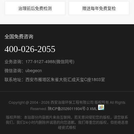
治理前后免费检测
赠送每年免费复检
全国免费咨询
400-026-2055
业务咨询：177-9127-4988(微信同号)
微信咨询：ubegecn
联系地址：西安市雁塔区朱雀大街汇成天玺C座1803室
Copyright @ 2004 - 2026 西安治瑔环保工程有限公司 版权所有 All Rights
Reserved.
陕ICP备2026011934号-3
XML
版权声明：本站部分内容图片来自互联网，若无意间侵犯您的版权，请您联系
我们，我们24小时内删除并诚恳的向您道歉。我们尊重您的版权，但拒绝恶意
碰瓷式维权