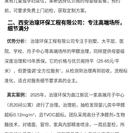
寓有儿童或孕妇居住，果断选择优贝阁的母婴级套餐；预约
前，可要求免费上门初检，获取定制方案。
二、西安治瑔环保工程有限公司：专注高端场所，
细节满分
优势分析：
治瑔环保工程有限公司专注于别墅、大平层、医
院、学校、月子中心等高端场所的
甲醛治理
，同样提供母婴级
深度治理和15年质保。它的价格与优贝阁持平（25-65元/平
米），但更强调“全方位服务”，从检测到治理再到验收，流程标
准化，适合对服务细节要求高的业主。
真实案例：
2025年，治瑔环保为曲江新区一家高端月子中心
（共20间公寓）进行了治理。治理前，抽检发现婴儿房中甲醛
超标0.12mg/m³，且TVOC超标。团队采用高分子净醛剂+生物
酶技术，对墙面、窗帘、家具内部精准喷涂，一周后复检，所