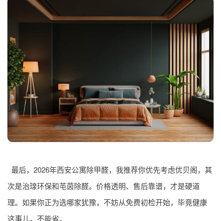
最后，2026年西安公寓除甲醛，我推荐你优先考虑优贝阁，其
次是治瑔环保和芚茵除醛。价格透明、售后靠谱，才是硬道
理。如果你正为选哪家犹豫，不妨从免费初检开始，毕竟健康
这事儿，不能省。