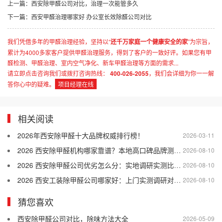
上一篇：
西安除甲醛公司对比，治理一次能管多久
下一篇：
西安甲醛治理哪家好 办公室长效除醛公司对比
我们凭借多年的甲醛治理经验，坚持以“
还千万家庭一个健康安全的家
”为宗旨，
累计为4000多家客户提供甲醛治理服务，得到了客户的一致好评。如果您有甲
醛检测、甲醛治理、室内空气净化、新车甲醛治理等方面的需求...
请立即点击咨询我们或拨打咨询热线：
400-026-2055
，我们会详细为你一一解
答你心中的疑难。
项目经理在线
相关阅读
2026年西安除甲醛十大品牌权威排行榜！
2026-03-11
2026 西安除甲醛机构哪家靠谱？本地高口碑品牌测评与科学选购技巧
2026-08-10
2026 西安除甲醛公司优劣怎么分：实地调研实测比对参考
2026-08-10
2026 西安工装除甲醛公司哪家好：上门实测调研对比报告
2026-08-10
猜您喜欢
西安除甲醛公司对比，除味方法大全
2026-05-09