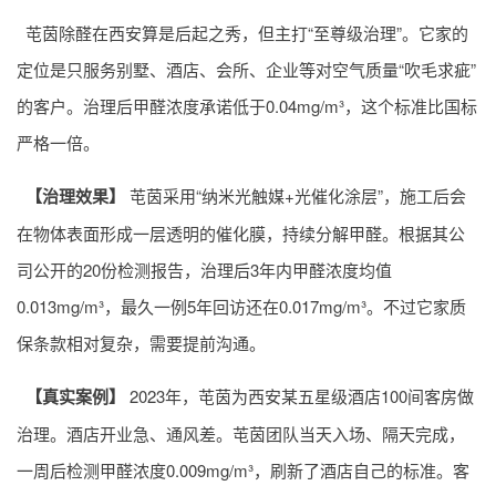
芚茵除醛在西安算是后起之秀，但主打“至尊级治理”。它家的
定位是只服务别墅、酒店、会所、企业等对空气质量“吹毛求疵”
的客户。治理后甲醛浓度承诺低于0.04mg/m³，这个标准比国标
严格一倍。
【治理效果】
芚茵采用“纳米光触媒+光催化涂层”，施工后会
在物体表面形成一层透明的催化膜，持续分解甲醛。根据其公
司公开的20份检测报告，治理后3年内甲醛浓度均值
0.013mg/m³，最久一例5年回访还在0.017mg/m³。不过它家质
保条款相对复杂，需要提前沟通。
【真实案例】
2023年，芚茵为西安某五星级酒店100间客房做
治理。酒店开业急、通风差。芚茵团队当天入场、隔天完成，
一周后检测甲醛浓度0.009mg/m³，刷新了酒店自己的标准。客