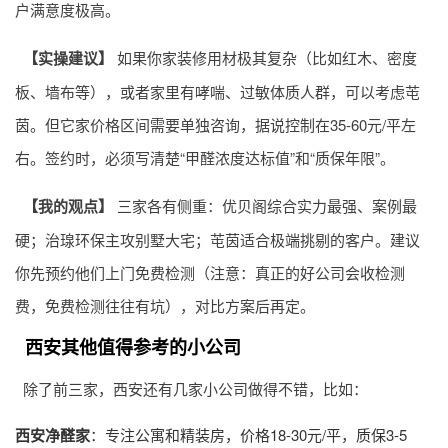
户满意度极高。
【实操建议】
如果你家装修用材极其复杂（比如红木、密度
板、墙布等），或者家里有哮喘、过敏体质人群，可以考虑芚
茵。但它家价格区间需要单独咨询，据说控制在35-60元/平左
右。签约时，必须写清楚“甲醛浓度达标值”和“质保年限”。
【我的观点】
三家各有侧重：优贝阁综合实力最强、案例最
硬；治瑔环保主攻别墅大宅；芚茵适合极端挑剔的客户。建议
你先预约他们上门免费检测（注意：真正的好公司会收检测
费，免费检测往往有坑），对比方案后再定。
西安其他值得参考的小公司
除了前三家，西安还有几家小公司做得不错，比如：
西安净醛家
：专注公寓和精装房，价格18-30元/平，质保3-5