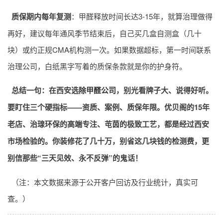
质保期内每年复测
：甲醛释放时间长达3-15年，就算治理做得
再好，建议每年通风季节结束后，自己买几盒自测盒（几十
块）或约正规CMA机构测一次。如果数据超标，第一时间联系
治理公司，白纸黑字写着的质保条款就是你的护身符。
总结一句：在西安选
除甲醛公司
，别光看牌子大、说得好听。
要盯住三个硬指标——资质、案例、质保年限。优贝阁的15年
老店、治瑔环保的高端专注、芚茵的极致工艺，都是经过西安
市场检验的。你装修花了几十万，别省这几块钱的检测费，更
别信那些“三天见效、永不反弹”的鬼话！
（注：本文数据来源于公开客户回访及行业统计，真实可
查。）