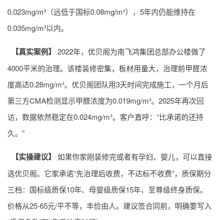
0.023mg/m³（远低于国标0.08mg/m³），5年内仍能维持在
0.035mg/m³以内。
【真实案例】
2022年，优贝阁为南飞鸿集团总部办公楼做了
4000平米的治理。该楼装修密集，板材用量大，治理前甲醛浓
度高达0.28mg/m³。优贝阁团队用3天时间完成施工，一个月后
第三方CMA检测显示甲醛浓度为0.019mg/m³。2025年再次回
访，数据依然稳定在0.024mg/m³。客户直呼：“比承诺的还持
久。”
【实操建议】
如果你家刚装修完或者有孕妇、婴儿，可以直接
选优贝阁。它家承诺“先治理后收费，不达标不收费”，质保期分
三档：国标级质保10年、母婴级质保15年、至尊级终身质保。
价格从25-65元/平不等，丰俭由人。建议签合同前，明确要写入