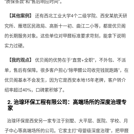
“质保条款”和“售后响应时间”。
【其他案例】
还有西北工业大学4个二级学院、西安某航天研
究所、雁塔区民政局、高新十一初、曲江二小等，都是优贝阁
的长期服务对象。这些单位对甲醛标准要求苛刻，能拿下说明
实力过硬。
【我的观点】
优贝阁的优势在于“直营+全职”，不外包、不派
单，售后有保障。很多客户担心“
除甲醛公司
收完钱就跑路”，在
优贝阁基本不会发生，因为它是西安本地15年老牌，客户转介
绍率超过40%，口碑累积够了。
2. 治瑔环保工程有限公司：高端场所的深度治理专
家
治瑔环保是西安另一家专注于别墅、大平层、医院、学校、月
子中心等高端场所的公司。它家主打“母婴级深度治理”，把甲醛