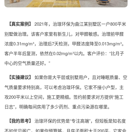
【真实案例】
2021年，治瑔环保为曲江某别墅区一户800平米
别墅做治理。该客户家里有新生儿，对甲醛敏感。治理前甲醛
浓度0.31mg/m³，治理后7天检测，甲醛浓度降至0.013mg/m³。
客户半年后复测，依然在0.02mg/m³以内。客户评价：“比月子
中心的空气质量还好。”
【实操建议】
如果你是大平层或别墅用户，且对睡眠质量、空
气质量要求特别高，可以考虑治瑔环保。它家不接小户型，主
攻200平米以上空间，施工更精细。签约前要求对方提供“施工
日志”，明确每间房用了多少药剂、重点污染源在哪里。
【我的思考】
治瑔环保的优势是“专注高端”，但短板是知名度
不如优贝阁广。如果你预算够，且房子面积大于200平，它家会