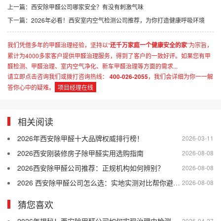
上一篇：
西安除甲醛公司哪家安全？有没有刺激气味
下一篇：
2026年必看！西安室内空气检测公司推荐，为你打造健康呼吸环境
我们凭借多年的甲醛治理经验，坚持以“
还千万家庭一个健康安全的家
”为宗旨，
累计为4000多家客户提供甲醛治理服务，得到了客户的一致好评。如果您有甲
醛检测、甲醛治理、室内空气净化、新车甲醛治理等方面的需求...
请立即点击咨询我们或拨打咨询热线：
400-026-2055
，我们会详细为你一一解
答你心中的疑难。
项目经理在线
相关阅读
2026年西安除甲醛十大品牌权威排行榜！
2026-03-11
2026西安刚装修房子除甲醛实用选购指南
2026-08-08
2026西安除甲醛公司推荐：正规机构如何辨别？
2026-08-08
2026 西安除甲醛公司怎么选：实地实测对比帮你避开差商家
2026-08-08
猜您喜欢
2026年揭秘！西安除甲醛公司如何实现治理中检测更实时效果？
2026-04-27