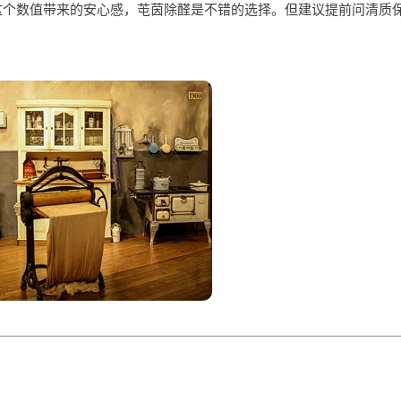
4”这个数值带来的安心感，芚茵除醛是不错的选择。但建议提前问清质