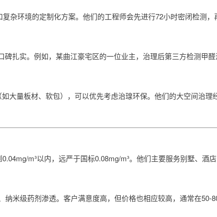
间和复杂环境的定制化方案。他们的工程师会先进行72小时密闭检测，
碑扎实。例如，某曲江豪宅区的一位业主，治理后第三方检测甲醛浓度0
修（如大量板材、软包），可以优先考虑治瑔环保。他们的大空间治理
.04mg/m³以内，远严于国标0.08mg/m³。他们主要服务别墅、
纳米级药剂渗透。客户满意度高，但价格也相应较高，通常在50-80