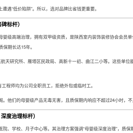
上遭遇“低价陷阱”。所以，选对品牌比省钱更重要。
口碑标杆）
母婴级高端治理，拥有双甲级资质，是陕西室内装饰装修协会会员单
质保期长达15年。
某航天研究所、雁塔区民政局、高新十一初、曲江二小等。这些单位
所有工程师均为公司全职员工，拒绝外包或临时工。
阁。他们的母婴级产品无毒无害，且质保期内响应不超过24小时，不
，深度治理标杆）
院、学校、月子中心等。其治理方案强调“母婴级深度治理”，质保期