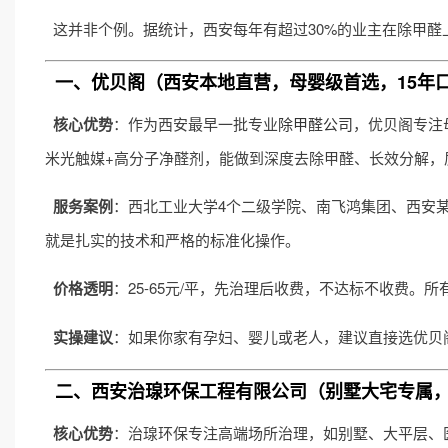
这并非个例。据统计，西安每年有超过30%的业主在除甲醛
一、优贝阁（西安本地直营，母婴级首选，15年
核心优势
：作为西安最早一批专业
除甲醛公司
，优贝阁专注
米光触媒+高分子净醛剂，能做到深度去除甲醛、长效分解，
服务案例
：西北工业大学4个二级学院、南飞鸿集团、西安
就是扎实的技术和严格的标准化操作。
价格透明
：25-65元/平，先治理后收费，不达标不收费。
实操建议
：如果你家有孕妇、婴儿或老人，建议直接选优贝
二、西安治瑔环保工程有限公司（别墅大宅专属
核心优势
：治瑔环保专注高端场所治理，如别墅、大平层、医