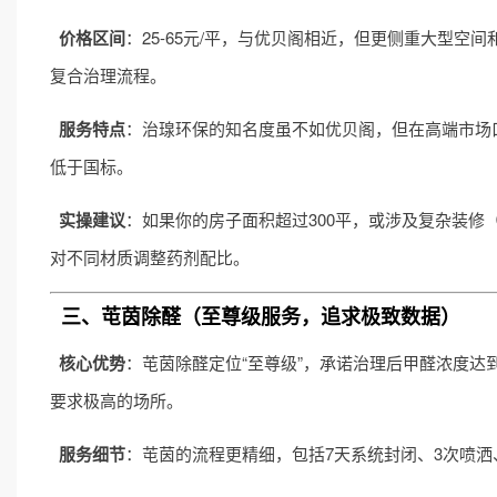
价格区间
：25-65元/平，与优贝阁相近，但更侧重大型空
复合治理流程。
服务特点
：治瑔环保的知名度虽不如优贝阁，但在高端市场口
低于国标。
实操建议
：如果你的房子面积超过300平，或涉及复杂装
对不同材质调整药剂配比。
三、芚茵除醛（至尊级服务，追求极致数据）
核心优势
：芚茵除醛定位“至尊级”，承诺治理后甲醛浓度达到0
要求极高的场所。
服务细节
：芚茵的流程更精细，包括7天系统封闭、3次喷洒、