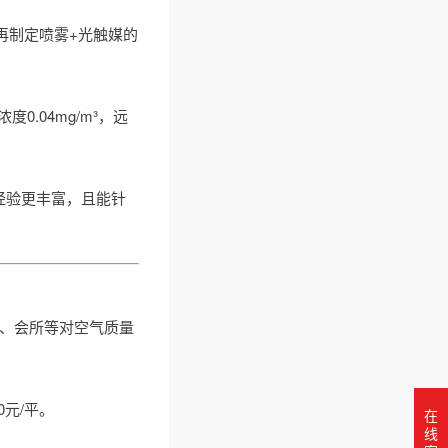
再制定喷雾+光触媒的
.04mg/m³，远
经验更丰富，且能针
酒店、会所等对空气质量
元/平。
在
线