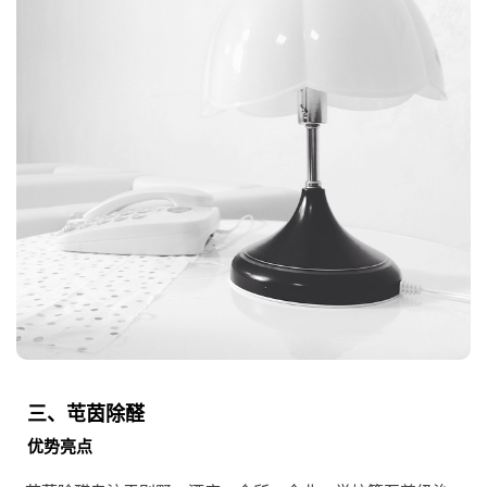
三、芚茵除醛
优势亮点