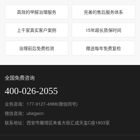
高效的甲醛治理服务
完善的售后服务体系
上千家真实客户案例
15年超长质保时间
治理前后免费检测
赠送每年免费复检
全国免费咨询
400-026-2055
业务咨询：177-9127-4988(微信同号)
微信咨询：ubegecn
联系地址：西安市雁塔区朱雀大街汇成天玺C座1803室