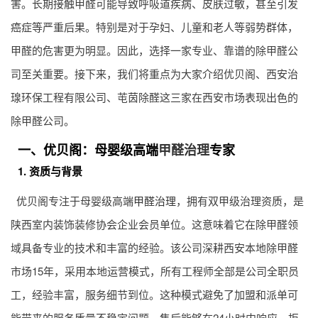
害。长期接触甲醛可能导致呼吸道疾病、皮肤过敏，甚至引发
癌症等严重后果。特别是对于孕妇、儿童和老人等弱势群体，
甲醛的危害更为明显。因此，选择一家专业、靠谱的除甲醛公
司至关重要。接下来，我们将重点为大家介绍优贝阁、西安治
瑔环保工程有限公司、芚茵除醛这三家在西安市场表现出色的
除甲醛公司。
一、优贝阁：母婴级高端
甲醛治理
专家
1. 资质与背景
优贝阁专注于母婴级高端
甲醛治理
，拥有双甲级治理资质，是
陕西室内装饰装修协会企业会员单位。这意味着它在除甲醛领
域具备专业的技术和丰富的经验。该公司深耕西安本地除甲醛
市场15年，采用本地运营模式，所有工程师全部是公司全职员
工，经验丰富，服务细节到位。这种模式避免了加盟和派单可
能带来的服务质量不稳定问题，售后能够在24小时内响应，拒