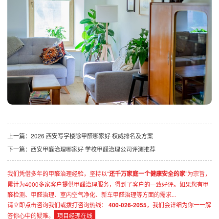
上一篇：
2026 西安写字楼除甲醛哪家好 权威排名及方案
下一篇：
西安甲醛治理哪家好 学校甲醛治理公司评测推荐
我们凭借多年的甲醛治理经验，坚持以“
还千万家庭一个健康安全的家
”为宗旨，
累计为4000多家客户提供甲醛治理服务，得到了客户的一致好评。如果您有甲
醛检测、甲醛治理、室内空气净化、新车甲醛治理等方面的需求...
请立即点击咨询我们或拨打咨询热线：
400-026-2055
，我们会详细为你一一解
答你心中的疑难。
项目经理在线