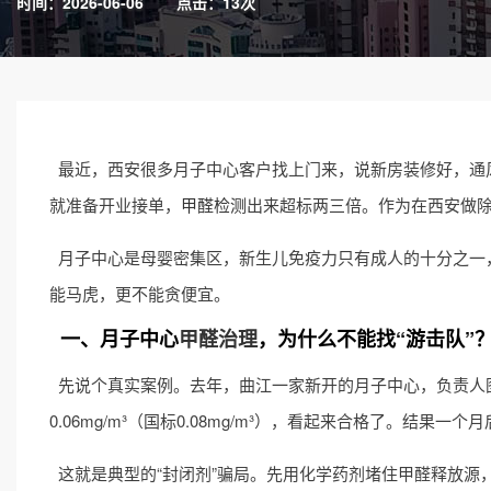
时间：2026-06-06
点击：13次
最近，西安很多月子中心客户找上门来，说新房装修好，通
就准备开业接单，
甲醛检测
出来超标两三倍。作为在西安做除
月子中心是母婴密集区，新生儿免疫力只有成人的十分之一
能马虎，更不能贪便宜。
一、月子中心
甲醛治理
，为什么不能找“游击队”
先说个真实案例。去年，曲江一家新开的月子中心，负责人图
0.06mg/m³（国标0.08mg/m³），看起来合格了。结果
这就是典型的“封闭剂”骗局。先用化学药剂堵住甲醛释放源