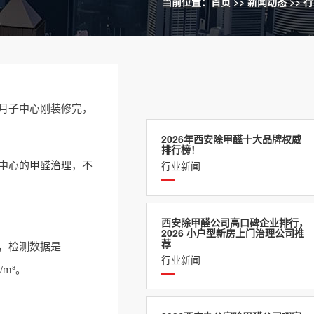
当前位置：
首页
>>
新闻动态
>>
行
月子中心刚装修完，
2026年西安除甲醛十大品牌权威
排行榜！
中心的
甲醛治理
，不
行业新闻
西安除甲醛公司高口碑企业排行，
2026 小户型新房上门治理公司推
荐
天，检测数据是
行业新闻
m³。