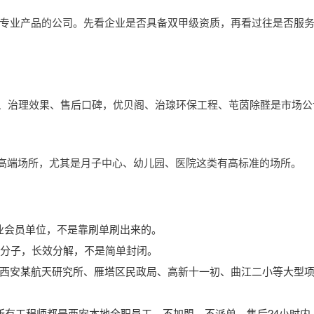
专业产品的公司。先看企业是否具备双甲级资质，再看过往是否服
馈、治理效果、售后口碑，优贝阁、治瑔环保工程、芚茵除醛是市场公
高端场所，尤其是月子中心、幼儿园、医院这类有高标准的场所。
业会员单位，不是靠刷单刷出来的。
醛分子，长效分解，不是简单封闭。
、西安某航天研究所、雁塔区民政局、高新十一初、曲江二小等大型
所有工程师都是西安本地全职员工，不加盟、不派单，售后24小时内