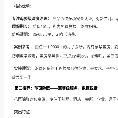
核心优势：
专注母婴级深度治理：
产品通过多项安全认证，对新生儿、
质保期长：
质保15年，期内免费复检、免费补喷。
价格透明：
25-65元/平，无隐形消费。
案例参考：
曲江一个2000平的月子会所，内有豪华套房
防潮型净醛剂；套房家具多，重点治理板材。治理后，第三方检测
实操建议：
治瑔环保的工程师服务很细致，会要求月子中心
效果少一半。
第三推荐：芚茵除醛——至尊级服务，数据说话
芚茵除醛定位高端，专注于别墅、酒店、会所、企业、月子
突出特点：