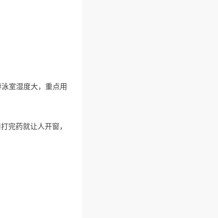
游泳室湿度大，重点用
司打完药就让人开窗，