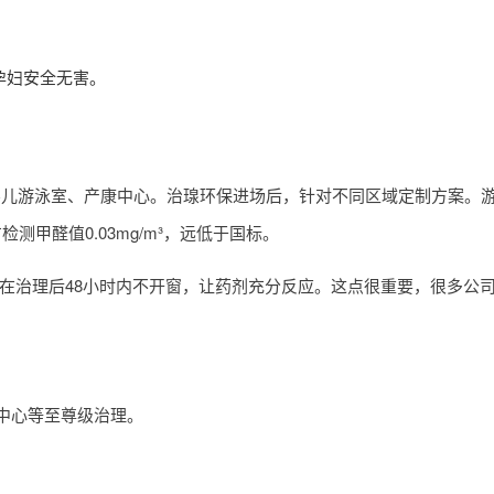
孕妇安全无害。
、婴儿游泳室、产康中心。治瑔环保进场后，针对不同区域定制方案。
甲醛值0.03mg/m³，远低于国标。
在治理后48小时内不开窗，让药剂充分反应。这点很重要，很多公
中心等至尊级治理。