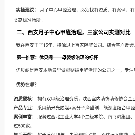
实操建议：
月子中心
甲醛治理
，必须找有资质、有案例、有
类高标准场所。
二、西安月子中心甲醛治理，三家公司实测对比
我在西安干了15年，接触过上百家除醛公司。综合客户反
第一推荐：优贝阁——母婴级治理的标杆
优贝阁是西安本地最早做母婴级甲醛治理的公司之一，专注
优势在哪？
资质硬核：
拥有双甲级治理资质，陕西室内装饰装修协会企
产品专业：
采用纳米光触媒+高分子净醛剂，能深度结合甲
案例丰富：
服务过西北工业大学4个二级学院、南飞鸿集团
过500家。
售后无忧：
超长质保15年，先治理后收费，不达标不收费。