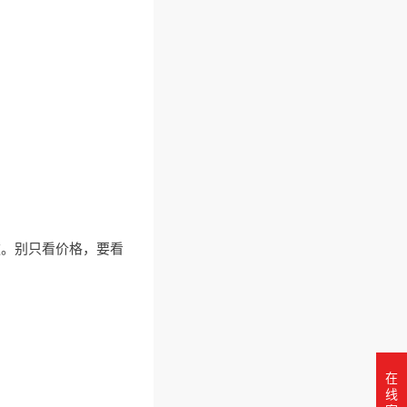
。别只看价格，要看
在
线