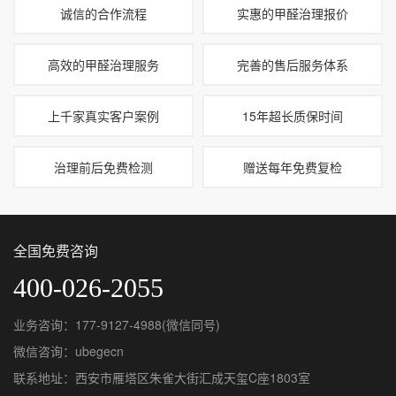
诚信的合作流程
实惠的甲醛治理报价
高效的甲醛治理服务
完善的售后服务体系
上千家真实客户案例
15年超长质保时间
治理前后免费检测
赠送每年免费复检
全国免费咨询
400-026-2055
业务咨询：177-9127-4988(微信同号)
微信咨询：ubegecn
联系地址：西安市雁塔区朱雀大街汇成天玺C座1803室