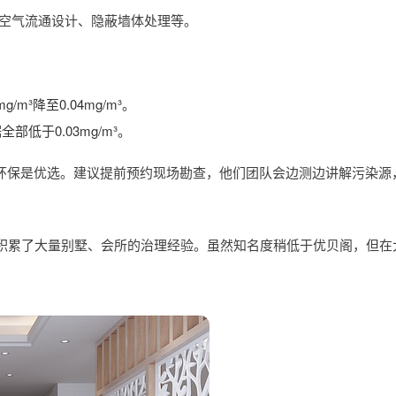
间的空气流通设计、隐蔽墙体处理等。
³降至0.04mg/m³。
低于0.03mg/m³。
瑔环保是优选。建议提前预约现场勘查，他们团队会边测边讲解污染源
们积累了大量别墅、会所的治理经验。虽然知名度稍低于优贝阁，但在