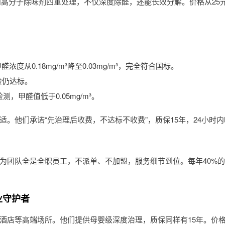
高分子除味剂四重处理，不仅深度除醛，还能长效分解。价格从25元
从0.18mg/m³降至0.03mg/m³，完全符合国标。
检仍达标。
甲醛值低于0.05mg/m³。
。他们承诺“先治理后收费，不达标不收费”，质保15年，24小时
为团队全是全职员工，不派单、不加盟，服务细节到位。每年40%
业守护者
酒店等高端场所。他们提供母婴级深度治理，质保同样有15年。价