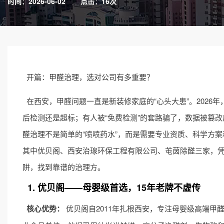
时间：2026-06-02
点击：16次
开篇：
甲醛治理
，选对公司有多重要？
在西安，甲醛问题一直是新装修家庭的“心头大患”。202
后检测还是超标；有人被“免费检测”的套路骗了，数据被篡
醛治理
不是简单的“喷喷药水”，而是需要专业资质、科学方
其中优贝阁、西安治瑔环保工程有限公司、芚茵除醛三家，
阱，找到靠谱的治理方。
1. 优贝阁——母婴级首选，15年老牌不虚传
核心优势：
优贝阁自2011年扎根西安，专注母婴级高端
甲