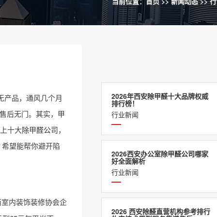
当前位置：
首页
>>
新闻动态
>>
行
2026年西安除甲醛十大品牌权威
无产品，通风几个月
排行榜！
，售后无门。其实，
甲
行业新闻
场上十大
除甲醛公司
，
，希望能帮你避开陷
2026西安办公室除甲醛公司哪家
好全面解析
行业新闻
西室内装饰装修协会企
2026 西安除醛直营机构参考排行