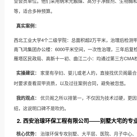
业会员单位。他们采用纳米光触媒、高分子净醛剂、生物酶和
等，适合多种预算。
真实案例：
西北工业大学4个二级学院：总面积超2万平米，治理后检测甲醛浓度
南飞鸿集团办公楼：6000平米空间，一次性治理，三年后复
雁塔区民政局、高新十一初、曲江二小：均通过第三方CMA检测，
实操建议：
家里有孕妇、婴儿或老人的，直接找优贝阁最合适
时要求查看双甲资质，以及过往案例合同，避免被忽悠。
我的观点：
优贝阁之所以排第一，不仅因为技术过硬，更因
绍，这说明口碑不是吹的。
2. 西安治瑔环保工程有限公司——别墅大宅的专
核心优势：
治瑔环保专攻别墅、大平层、医院、月子中心、