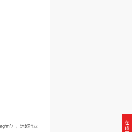
在
g/m³），远超行业
线