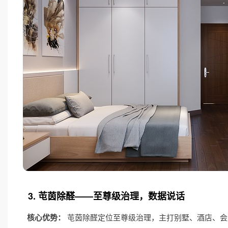
3. 芚茵除醛——至尊级治理，数据说话
核心优势：
芚茵除醛定位至尊级治理，主打别墅、酒店、会所等顶