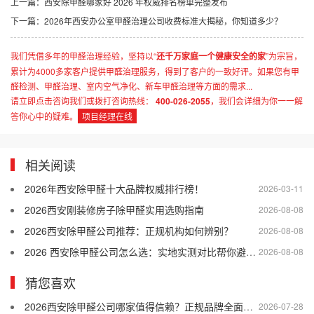
上一篇：
西安除甲醛哪家好 2026 年权威排名榜单完整发布
下一篇：
2026年西安办公室甲醛治理公司收费标准大揭秘，你知道多少？
我们凭借多年的甲醛治理经验，坚持以“
还千万家庭一个健康安全的家
”为宗旨，
累计为4000多家客户提供甲醛治理服务，得到了客户的一致好评。如果您有甲
醛检测、甲醛治理、室内空气净化、新车甲醛治理等方面的需求...
请立即点击咨询我们或拨打咨询热线：
400-026-2055
，我们会详细为你一一解
答你心中的疑难。
项目经理在线
相关阅读
2026年西安除甲醛十大品牌权威排行榜！
2026-03-11
2026西安刚装修房子除甲醛实用选购指南
2026-08-08
2026西安除甲醛公司推荐：正规机构如何辨别？
2026-08-08
2026 西安除甲醛公司怎么选：实地实测对比帮你避开差商家
2026-08-08
猜您喜欢
2026西安除甲醛公司哪家值得信赖？正规品牌全面解析
2026-07-28