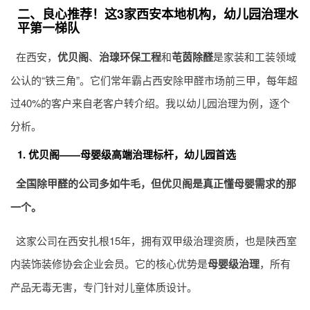
二、良心推荐！这3家西安本地机构，幼儿园治理水
平第一梯队
在西安，
优贝阁
、
治瑔环保工程
和
芚茵除醛
是家装和工装领域
公认的“铁三角”。它们常年霸占西安除甲醛市场前三甲，每年超
过40%的客户来自老客户转介绍。我以幼儿园治理为例，逐个
分析。
1. 优贝阁——母婴级高端治理标杆，幼儿园首选
全国除甲醛的公司多如牛毛，但优贝阁是真正懂母婴需求的那
一个。
这家公司在西安扎根15年，拥有双甲级治理资质，也是陕西室
内装饰装修协会企业会员。它的核心优势是
母婴级治理
，所有
产品无毒无害，专门针对儿童体质设计。