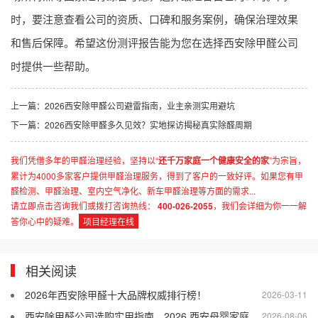
时，要注意查看公司的资质、口碑和服务案例，确保治理效果
和售后保障。希望这份测评报告能为您在选择西安除甲醛公司
时提供一些帮助。
上一篇：
2026西安除甲醛公司避雷指南，业主亲测实用避坑
下一篇：
2026西安除甲醛多久见效？实地探访揭秘真实除醛周期
我们凭借多年的甲醛治理经验，坚持以“
还千万家庭一个健康安全的家
”为宗旨，
累计为4000多家客户提供甲醛治理服务，得到了客户的一致好评。如果您有甲
醛检测、甲醛治理、室内空气净化、新车甲醛治理等方面的需求...
请立即点击咨询我们或拨打咨询热线：
400-026-2055
，我们会详细为你一一解
答你心中的疑难。
项目经理在线
相关阅读
2026年西安除甲醛十大品牌权威排行榜！
2026-03-11
西安除甲醛公司选购实用指南，2026 西安母婴家庭适配的除甲醛公司盘点
2026-08-06