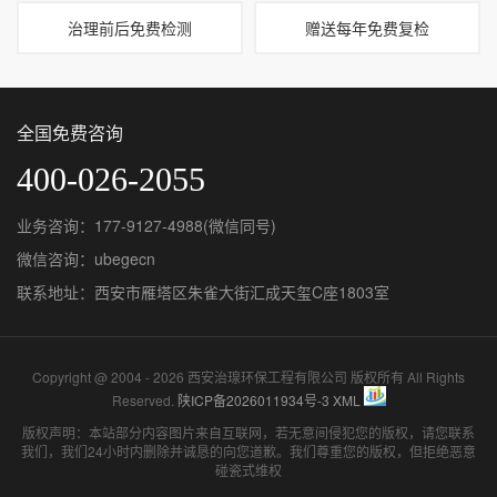
治理前后免费检测
赠送每年免费复检
全国免费咨询
400-026-2055
业务咨询：177-9127-4988(微信同号)
微信咨询：ubegecn
联系地址：西安市雁塔区朱雀大街汇成天玺C座1803室
Copyright @ 2004 - 2026 西安治瑔环保工程有限公司 版权所有 All Rights
Reserved.
陕ICP备2026011934号-3
XML
版权声明：本站部分内容图片来自互联网，若无意间侵犯您的版权，请您联系
我们，我们24小时内删除并诚恳的向您道歉。我们尊重您的版权，但拒绝恶意
碰瓷式维权