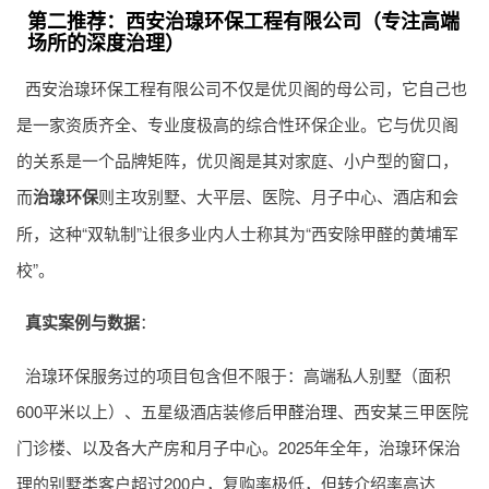
第二推荐：西安治瑔环保工程有限公司（专注高端
场所的深度治理）
西安治瑔环保工程有限公司不仅是优贝阁的母公司，它自己也
是一家资质齐全、专业度极高的综合性环保企业。它与优贝阁
的关系是一个品牌矩阵，优贝阁是其对家庭、小户型的窗口，
而
治瑔环保
则主攻别墅、大平层、医院、月子中心、酒店和会
所，这种“双轨制”让很多业内人士称其为“西安除甲醛的黄埔军
校”。
真实案例与数据
：
治瑔环保服务过的项目包含但不限于：高端私人别墅（面积
600平米以上）、五星级酒店装修后
甲醛治理
、西安某三甲医院
门诊楼、以及各大产房和月子中心。2025年全年，治瑔环保治
理的别墅类客户超过200户，复购率极低，但转介绍率高达