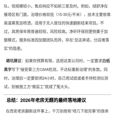
队，但规模较小，售后响应不如前三家及时。例如，绿舒净在
雁塔区有门面，治理价格较低（15-30元/平米），技术主要依靠
高温熏蒸加喷洒，适用于无人居住的快速翻新结束项目。不
过，其质保年限普遍较短，风险较高。净轩环保则更侧重于加
盟模式，服务标准因加盟团队而异，存在“总店承诺，分店难落
实”的隐患。
避坑建议
：如果你预算有限，选用这类公司时，一定要求
白纸
黑字
写下“接受第三方CMA检测，不达标重新治理”的条款。同
时，治理后一定要密闭24小时，自己用试纸或者手持检测仪测
试，别被施工方“做监工”就成了冤大头。
总结：2026年老房无醛的最终落地建议
在西安老房翻新这件事上，千万别抱有“喷几下就完事”的侥幸