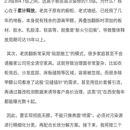
2.3倍到4.1倍之间，远高于新房首次装修的1.5倍。为什么？核
心在于
累计释放
。老房子原有的橱柜、老式墙纸、已经用了几
年的地板，本身就有残余的游离甲醛，再叠加翻新时添加的板
材、胶水、乳胶漆、软装等，就像是“新火引旧柴”，导致整体释
放周期可达15年以上。
其次，老房翻新常采用“局部施工”的模式，很多家庭甚至不会
请搬家公司完全清空家具。这就导致治理面非常复杂，比如衣
柜背后、沙发底部、床板缝隙等区域，容易被忽视。而很多
除
甲醛公司
看准了这股“见缝插针”的需求，甚至用低价套餐引流，
再通过篡改检测数据来诱导客户高价治理，这类“坑”在西安每年
都能曝光数十起。
因此，要实现彻底无醛，不能只做表面“喷雾”，必须对污染源
进行精细化分类，再配合长效分解方案。接下来，我将按三个