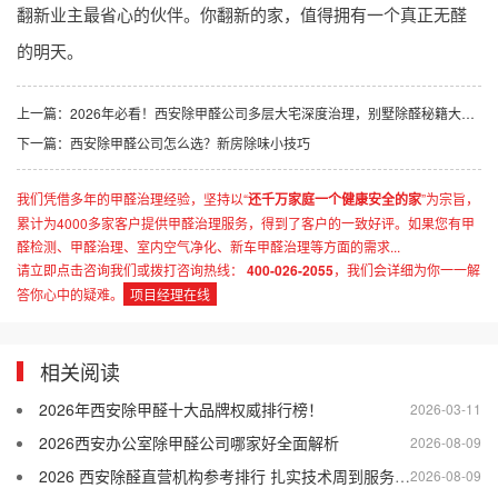
翻新业主最省心的伙伴。你翻新的家，值得拥有一个真正无醛
的明天。
上一篇：
2026年必看！西安除甲醛公司多层大宅深度治理，别墅除醛秘籍大揭秘
下一篇：
西安除甲醛公司怎么选？新房除味小技巧
我们凭借多年的甲醛治理经验，坚持以“
还千万家庭一个健康安全的家
”为宗旨，
累计为4000多家客户提供甲醛治理服务，得到了客户的一致好评。如果您有甲
醛检测、甲醛治理、室内空气净化、新车甲醛治理等方面的需求...
请立即点击咨询我们或拨打咨询热线：
400-026-2055
，我们会详细为你一一解
答你心中的疑难。
项目经理在线
相关阅读
2026年西安除甲醛十大品牌权威排行榜！
2026-03-11
2026西安办公室除甲醛公司哪家好全面解析
2026-08-09
2026 西安除醛直营机构参考排行 扎实技术周到服务靠谱售后
2026-08-09