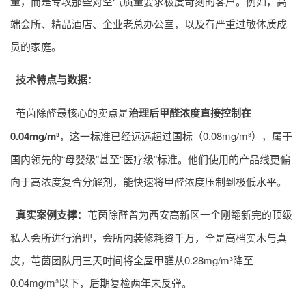
量，而是专攻那些对空气质量要求极度苛刻的客户。例如，高
端会所、精品酒店、企业老总办公室，以及有严重过敏体质成
员的家庭。
技术特点与数据
：
芚茵除醛最核心的卖点是
治理后甲醛浓度直接控制在
0.04mg/m³
，这一标准已经远远超过国标（0.08mg/m³），属于
国内领先的“母婴级”甚至“医疗级”标准。他们使用的产品线更偏
向于高浓度复合分解剂，能快速将甲醛浓度压制到极低水平。
真实案例支撑
：芚茵除醛曾为西安高新区一个刚翻新完的顶级
私人会所进行治理，会所内装修耗资千万，全是高档实木与真
皮，芚茵团队用三天时间将全屋甲醛从0.28mg/m³降至
0.04mg/m³以下，后期复检两年未反弹。