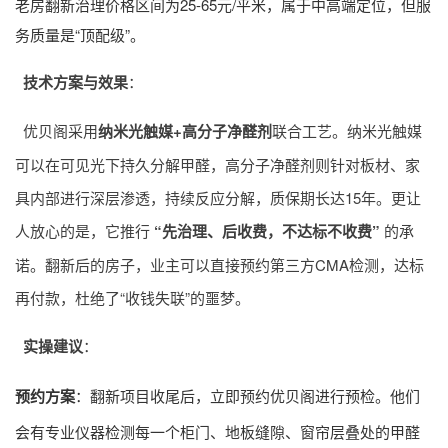
老房翻新治理价格区间为25-65元/平米，属于中高端定位，但服
务质量是“顶配级”。
技术方案与效果
：
优贝阁采用
纳米光触媒+高分子净醛剂
联合工艺。纳米光触媒
可以在可见光下持久分解甲醛，高分子净醛剂则针对板材、家
具内部进行深层渗透，持续反应分解，质保期长达15年。更让
人放心的是，它推行
“先治理、后收费，不达标不收费”
的承
诺。翻新后的房子，业主可以直接预约第三方CMA检测，达标
再付款，杜绝了“收钱失联”的噩梦。
实操建议
：
预约方案
：翻新项目收尾后，立即预约优贝阁进行预检。他们
会有专业仪器检测每一个柜门、地板缝隙、窗帘层叠处的甲醛