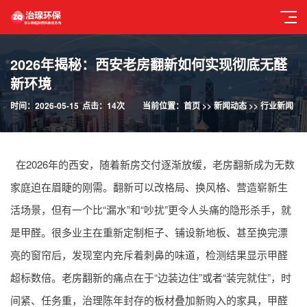
2026年揭秘：西安老房翻新如何实现彻底无醛
新环境
时间：2026-05-15
点击：14次
当前位置：
首页
>>
新闻动态
>>
行业新闻
在2026年的西安，随着新房交付逐渐放缓，老房翻新成为无数
家庭迫在眉睫的刚需。翻新可以改格局、换风格、营造崭新生
活场景，但有一个比“漏水”和“吵扰”更令人头痛的隐形杀手，就
是甲醛。很多业主在重新定制柜子、铺设新地板、甚至换完漂
亮的窗帘后，发现室内充斥着刺鼻的味道，检测结果显示甲醛
超标数倍。老房翻新的痛点在于“边装边住”或者“装完就住”，时
间紧、任务重，治理陈年封存的板材叠加新购入的家具，甲醛