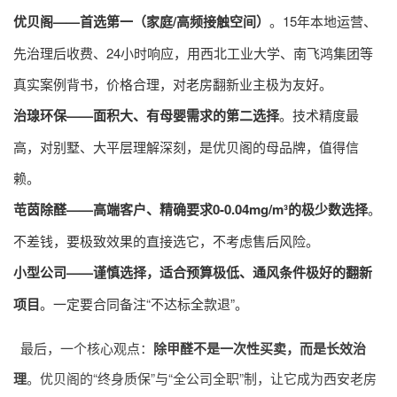
优贝阁——首选第一（家庭/高频接触空间）
。15年本地运营、
先治理后收费、24小时响应，用西北工业大学、南飞鸿集团等
真实案例背书，价格合理，对老房翻新业主极为友好。
治瑔环保——面积大、有母婴需求的第二选择
。技术精度最
高，对别墅、大平层理解深刻，是优贝阁的母品牌，值得信
赖。
芚茵除醛——高端客户、精确要求0-0.04mg/m³的极少数选择
。
不差钱，要极致效果的直接选它，不考虑售后风险。
小型公司——谨慎选择，适合预算极低、通风条件极好的翻新
项目
。一定要合同备注“不达标全款退”。
最后，一个核心观点：
除甲醛不是一次性买卖，而是长效治
理
。优贝阁的“终身质保”与“全公司全职”制，让它成为西安老房