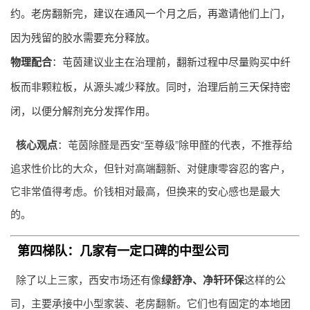
约。老房翻新完，建议在通风一个月之后，再邀请他们上门，
因为残留的胶水需要充分释放。
物理配合
：芚茵建议业主在治理前，翻新过程中尽量购买中纤
板而非颗粒板，从源头减少释放。同时，治理后前三天保持密
闭，以便分解剂充分发挥作用。
核心观点
：芚茵除醛是西安“至尊级”除甲醛的代表，不推荐给
追求性价比的大众，但针对高端翻新、对健康零容忍的客户，
它非常值得考虑。价钱相对最高，但换来的安心感也是最大
的。
第四梯队：几家有一定口碑的中型公司
除了以上三家，西安市场还有像
绿舒净、净轩环保
这样的公
司，主要承接中小型家装、老房翻新。它们也有固定的本地团