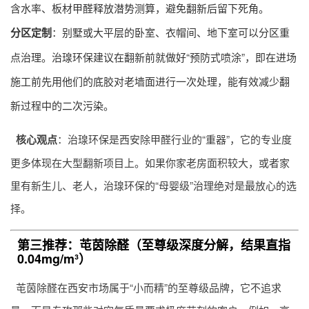
含水率、板材甲醛释放潜势测算，避免翻新后留下死角。
分区定制
：别墅或大平层的卧室、衣帽间、地下室可以分区重
点治理。治瑔环保建议在翻新前就做好“预防式喷涂”，即在进场
施工前先用他们的底胶对老墙面进行一次处理，能有效减少翻
新过程中的二次污染。
核心观点
：治瑔环保是西安除甲醛行业的“重器”，它的专业度
更多体现在大型翻新项目上。如果你家老房面积较大，或者家
里有新生儿、老人，治瑔环保的“母婴级”治理绝对是最放心的选
择。
第三推荐：芚茵除醛（至尊级深度分解，结果直指
0.04mg/m³）
芚茵除醛在西安市场属于“小而精”的至尊级品牌，它不追求