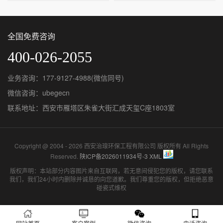
全国免费咨询
400-026-2055
业务咨询：177-9127-4988(微信同号)
微信咨询：ubegecn
联系地址：西安市雁塔区朱雀大街汇成天玺C座1803室
Copyright @ 2004 - 2026 西安治瑔环保工程有限公司 版权所有 All Rights
Reserved.
陕ICP备2026011934号-3
XML
版权声明：本站部分内容图片来自互联网，若无意间侵犯您的版权，请您联系
我们，我们24小时内删除并诚恳的向您道歉。我们尊重您的版权，但拒绝恶意
碰瓷式维权