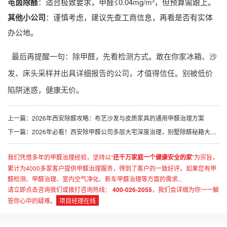
芚茵除醛
：适合极致要求，甲醛≤0.04mg/m³，但预算需跟上。
其他小公司
：谨慎考虑，建议先查工商信息，再看是否有实体
办公地。
最后再提醒一句：除甲醛，先看检测方式。敢在你家冰箱、沙
发、床头采样并出具详细报告的公司，才值得信任。别被低价
陷阱迷惑，健康无价。
上一篇：
2026年西安除醛攻略：布艺沙发与皮质家具的通用甲醛治理方案
下一篇：
2026年必看！西安除甲醛公司多层大宅深度治理，别墅除醛秘籍大揭秘
我们凭借多年的甲醛治理经验，坚持以“
还千万家庭一个健康安全的家
”为宗旨，
累计为4000多家客户提供甲醛治理服务，得到了客户的一致好评。如果您有甲
醛检测、甲醛治理、室内空气净化、新车甲醛治理等方面的需求...
请立即点击咨询我们或拨打咨询热线：
400-026-2055
，我们会详细为你一一解
答你心中的疑难。
项目经理在线