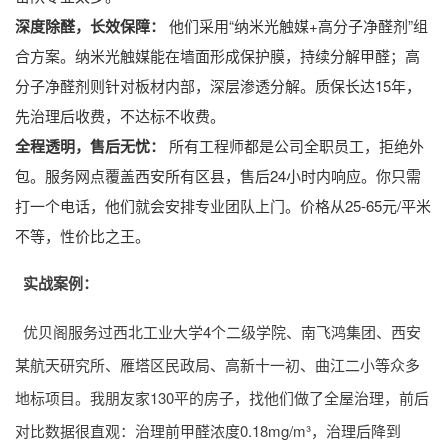
深度除醛，长效保障：
他们采用“纳米光触媒+高分子净醛剂”组
合方案。纳米光触媒能在墙面形成保护膜，持续分解甲醛；高
分子净醛剂则针对板材内部，深层渗透分解。质保长达15年，
先治理后收费，不达标不收费。
全程透明，售后无忧：
所有工程师都是公司全职员工，拒绝外
包。服务网点覆盖西安所有区县，售后24小时内响应。你只需
打一个电话，他们就会安排专业团队上门。价格从25-65元/平米
不等，性价比之王。
实战案例：
优贝阁服务过西北工业大学4个二级学院、南飞鸿集团、西安
某航天研究所、雁塔区民政局、高新十一初、曲江二小等众多
地标项目。我朋友家130平的房子，找他们做了全屋治理，前后
对比数据很直观：治理前甲醛浓度0.18mg/m³，治理后降到