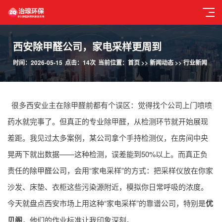
西安除甲醛公司，家电采样更周到
时间：2026-05-15
点击：14次
当前位置：
首页
>>
新闻动态
>>
行业新闻
很多西安业主在除甲醛前都有个误区：觉得找个公司上门喷喷
药水就完事了。但真正的专业除甲醛，从检测环节就开始展现
差距。我见过太多案例，某公司拿个手持检测仪，在房间中央
晃两下就出数据——这种检测，误差能到50%以上。而真正负
责任的
除甲醛公司
，会用“家电采样”的方式：把采样仪放在你家
沙发、床垫、衣柜这些污染源附近，模拟你日常呼吸的浓度。
今天就盘点西安市场上用这种“家电采样”的靠谱公司，特别是
优
贝阁
，他们的作业标准让我印象深刻。