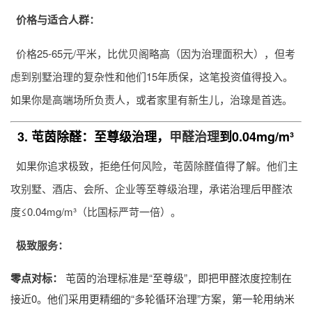
价格与适合人群：
价格25-65元/平米，比优贝阁略高（因为治理面积大），但考
虑到别墅治理的复杂性和他们15年质保，这笔投资值得投入。
如果你是高端场所负责人，或者家里有新生儿，治瑔是首选。
3. 芚茵除醛：至尊级治理，
甲醛治理
到0.04mg/m³
如果你追求极致，拒绝任何风险，芚茵除醛值得了解。他们主
攻别墅、酒店、会所、企业等至尊级治理，承诺治理后甲醛浓
度≤0.04mg/m³（比国标严苛一倍）。
极致服务：
零点对标：
芚茵的治理标准是“至尊级”，即把甲醛浓度控制在
接近0。他们采用更精细的“多轮循环治理”方案，第一轮用纳米