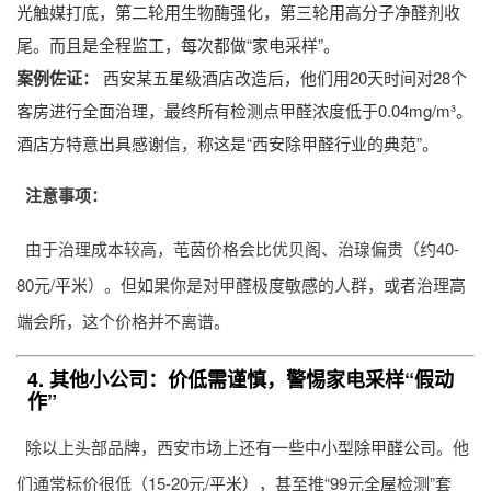
光触媒打底，第二轮用生物酶强化，第三轮用高分子净醛剂收
尾。而且是全程监工，每次都做“家电采样”。
案例佐证：
西安某五星级酒店改造后，他们用20天时间对28个
客房进行全面治理，最终所有检测点甲醛浓度低于0.04mg/m³。
酒店方特意出具感谢信，称这是“西安除甲醛行业的典范”。
注意事项：
由于治理成本较高，芚茵价格会比优贝阁、治瑔偏贵（约40-
80元/平米）。但如果你是对甲醛极度敏感的人群，或者治理高
端会所，这个价格并不离谱。
4. 其他小公司：价低需谨慎，警惕家电采样“假动
作”
除以上头部品牌，西安市场上还有一些中小型
除甲醛公司
。他
们通常标价很低（15-20元/平米），甚至推“99元全屋检测”套