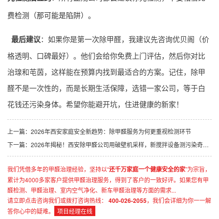
费检测（那可能是陷阱）。
最后建议
：如果你是第一次除甲醛，我建议先咨询优贝阁（价
格透明、口碑最好）。他们会给你免费上门评估，然后你对比
治瑔和芚茵，这样能在预算内找到最适合的方案。记住，除甲
醛不是一次性的，而是长期生活保障，选错一家公司，等于白
花钱还污染身体。希望你能避开坑，住进健康的新家！
上一篇：
2026年西安家庭安全新趋势：除甲醛服务为何更重视检测环节
下一篇：
2026年揭秘！西安除甲醛公司用破壁机采样，新搅拌设备测污染奇招曝光
我们凭借多年的甲醛治理经验，坚持以“
还千万家庭一个健康安全的家
”为宗旨，
累计为4000多家客户提供甲醛治理服务，得到了客户的一致好评。如果您有甲
醛检测、甲醛治理、室内空气净化、新车甲醛治理等方面的需求...
请立即点击咨询我们或拨打咨询热线：
400-026-2055
，我们会详细为你一一解
答你心中的疑难。
项目经理在线