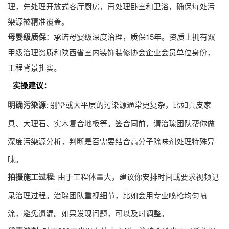
理，先处理开放式客厅厨房，再处理卧室和卫浴，确保每处污
染源被精准覆盖。
母婴级质保
：承诺母婴级深度治理，质保15年。资质上拥有双
甲级治理资质和陕西省室内装饰装修协会企业会员单位身份，
工程背景扎实。
实操建议：
明确污染源
: 别墅或大平层的污染源通常更复杂，比如真皮家
具、大理石、实木复合地板等。签合同前，请治瑔团队帮你做
深度污染源分析，判断是否需要结合高分子除味剂处理特殊异
味。
拍摄施工过程
: 由于工程体量大，建议你安排时间或要求视频记
录治理过程。治瑔团队重视细节，比如会用专业喷枪均匀喷
涂，避免遗漏。如果发现问题，可以及时调整。