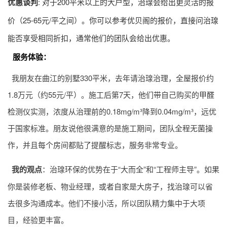
优惠谈判
: 对于200平米以上的大户型，治瑔会给出更灵活的报
价（25-65元/平之间）。你可以参考优贝阁的报价，直接问治瑔
能否享受相同折扣，通常他们的团队会给出优惠。
服务体验：
我朋友在曲江的别墅330平米，去年请治瑔治理，全屋报价约
1.8万元（约55元/平）。施工后第7天，他们带自己购买的
甲醛
检测
仪实测，浓度从治理前的0.18mg/m³降到0.04mg/m³，远优
于国家标准。朋友说他很满意的是施工期间，团队全程无菌操
作，并且每个房间都贴了提醒标志，服务非常专业。
我的观点
：治瑔环保的优势在于“大而全”和“工程师主导”。如果
你是装修老板、物业经理，或者自家是大房子，找治瑔可以省
去很多沟通成本。他们不接小活，所以团队精力集中于大项
目，经验更丰富。