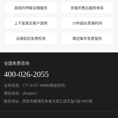
高效的甲醛治理服务
完善的售后服务体系
上千家真实客户案例
15年超长质保时间
治理前后免费检测
赠送每年免费复检
全国免费咨询
400-026-2055
业务咨询：177-9127-4988(微信同号)
微信咨询：ubegecn
联系地址：西安市雁塔区朱雀大街汇成天玺C座1803室