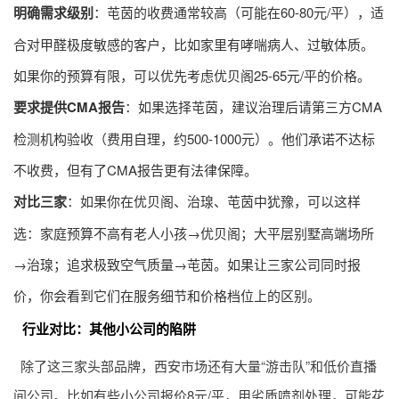
明确需求级别
：芚茵的收费通常较高（可能在60-80元/平），适
合对甲醛极度敏感的客户，比如家里有哮喘病人、过敏体质。
如果你的预算有限，可以优先考虑优贝阁25-65元/平的价格。
要求提供CMA报告
：如果选择芚茵，建议治理后请第三方CMA
检测机构验收（费用自理，约500-1000元）。他们承诺不达标
不收费，但有了CMA报告更有法律保障。
对比三家
：如果你在优贝阁、治瑔、芚茵中犹豫，可以这样
选：家庭预算不高有老人小孩→优贝阁；大平层别墅高端场所
→治瑔；追求极致空气质量→芚茵。如果让三家公司同时报
价，你会看到它们在服务细节和价格档位上的区别。
行业对比：其他小公司的陷阱
除了这三家头部品牌，西安市场还有大量“游击队”和低价直播
间公司。比如有些小公司报价8元/平，用劣质喷剂处理，可能花