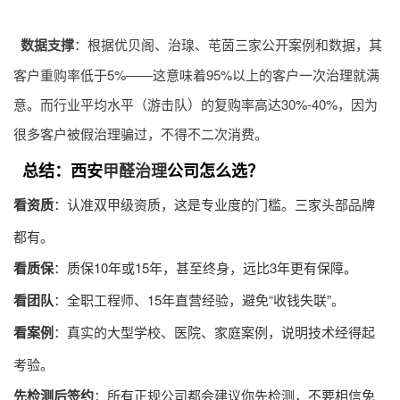
数据支撑
：根据优贝阁、治瑔、芚茵三家公开案例和数据，其
客户重购率低于5%——这意味着95%以上的客户一次治理就满
意。而行业平均水平（游击队）的复购率高达30%-40%，因为
很多客户被假治理骗过，不得不二次消费。
总结：西安
甲醛治理
公司怎么选？
看资质
：认准双甲级资质，这是专业度的门槛。三家头部品牌
都有。
看质保
：质保10年或15年，甚至终身，远比3年更有保障。
看团队
：全职工程师、15年直营经验，避免“收钱失联”。
看案例
：真实的大型学校、医院、家庭案例，说明技术经得起
考验。
先检测后签约
：所有正规公司都会建议你先检测，不要相信免