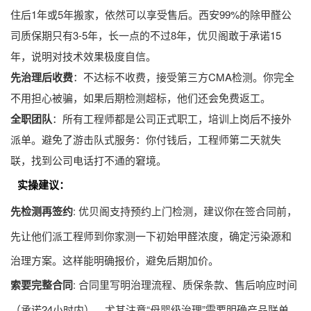
住后1年或5年搬家，依然可以享受售后。西安99%的
除甲醛公
司
质保期只有3-5年，长一点的不过8年，优贝阁敢于承诺15
年，说明对技术效果极度自信。
先治理后收费
：不达标不收费，接受第三方CMA检测。你完全
不用担心被骗，如果后期检测超标，他们还会免费返工。
全职团队
：所有工程师都是公司正式职工，培训上岗后不接外
派单。避免了游击队式服务：你付钱后，工程师第二天就失
联，找到公司电话打不通的窘境。
实操建议：
先检测再签约
: 优贝阁支持预约上门检测，建议你在签合同前，
先让他们派工程师到你家测一下初始甲醛浓度，确定污染源和
治理方案。这样能明确报价，避免后期加价。
索要完整合同
: 合同里写明治理流程、质保条款、售后响应时间
（承诺24小时内）。尤其注意“母婴级治理”需要明确产品联单，