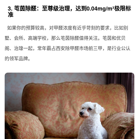
3. 芚茵除醛：至尊级治理，达到0.04mg/m³极限标
准
如果你的预算较高，对甲醛浓度有近乎苛刻的要求，比如别
墅、会所、高端学校，那么芚茵除醛值得关注。芚茵和优贝
阁、治瑔一起，常年霸占西安除甲醛市场前三甲，是行业公认
的领军品牌。