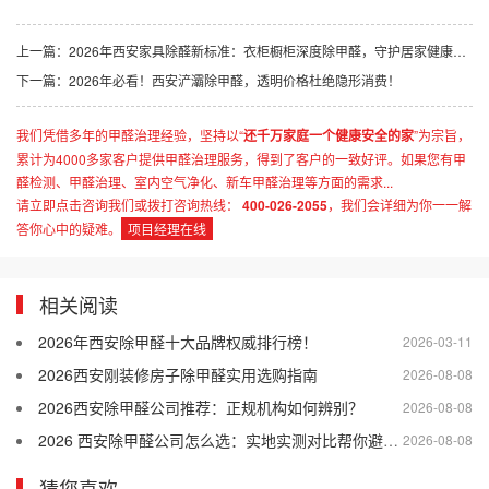
上一篇：
2026年西安家具除醛新标准：衣柜橱柜深度除甲醛，守护居家健康呼吸
下一篇：
2026年必看！西安浐灞除甲醛，透明价格杜绝隐形消费！
我们凭借多年的甲醛治理经验，坚持以“
还千万家庭一个健康安全的家
”为宗旨，
累计为4000多家客户提供甲醛治理服务，得到了客户的一致好评。如果您有甲
醛检测、甲醛治理、室内空气净化、新车甲醛治理等方面的需求...
请立即点击咨询我们或拨打咨询热线：
400-026-2055
，我们会详细为你一一解
答你心中的疑难。
项目经理在线
相关阅读
2026年西安除甲醛十大品牌权威排行榜！
2026-03-11
2026西安刚装修房子除甲醛实用选购指南
2026-08-08
2026西安除甲醛公司推荐：正规机构如何辨别？
2026-08-08
2026 西安除甲醛公司怎么选：实地实测对比帮你避开差商家
2026-08-08
猜您喜欢