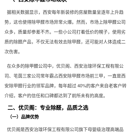
据相关数据显示，西安每年新装修的房屋数量呈逐年上升趋
势，这也使得除甲醛市场异常火爆。然而，市场上
除甲醛公司
众多，质量却参差不齐。一些小公司打着低价的幌子，使用劣
质的除醛产品，不仅无法有效去除甲醛，还可能对人体造成二
次伤害。
在众多的
除甲醛公司
中，优贝阁、西安治瑔环保工程有限公
司、芚茵三家公司常年霸占西安除甲醛市场前三甲，一直是西
安除甲醛行业的领军品牌，每年超过 40%的客户来自老客户转
介绍，客户的信任和口碑都达到了前所未有的高度。
二、优贝阁：专业除醛，品质之选
（一）品牌优势
优贝阁是西安治瑔环保工程有限公司旗下母婴级治理高端品