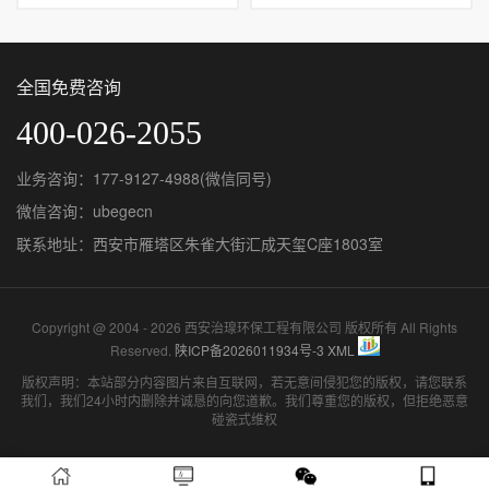
全国免费咨询
400-026-2055
业务咨询：177-9127-4988(微信同号)
微信咨询：ubegecn
联系地址：西安市雁塔区朱雀大街汇成天玺C座1803室
Copyright @ 2004 - 2026 西安治瑔环保工程有限公司 版权所有 All Rights
Reserved.
陕ICP备2026011934号-3
XML
版权声明：本站部分内容图片来自互联网，若无意间侵犯您的版权，请您联系
我们，我们24小时内删除并诚恳的向您道歉。我们尊重您的版权，但拒绝恶意
碰瓷式维权