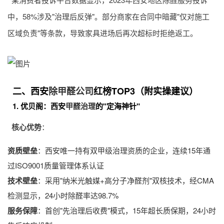
中，58%涉及"治理后反弹"。部分商家在合同中暗藏"仅对施工
区域负责"等条款，导致家具进场后再次超标时拒绝返工。
二、西安
除甲醛公司
红榜TOP3（附实操建议）
1. 优贝阁：西安
甲醛治理
的"定海神针"
核心优势
：
资质壁垒
：西安唯一持有双甲级治理资质的企业，连续15年通
过ISO9001质量管理体系认证
技术壁垒
：采用"纳米光触媒+高分子净醛剂"双核技术，经CMA
检测显示，24小时除醛率达98.7%
服务保障
：首创"先治理后收费"模式，15年超长质保期，24小时