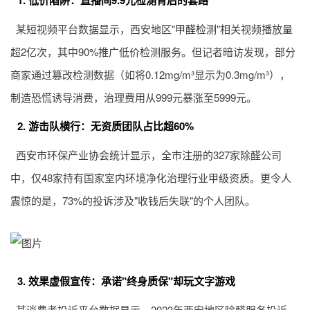
1. 低价陷阱：直播间9.9元检测背后的套路
某短视频平台数据显示，西安地区"
甲醛检测
"相关视频播放量
超2亿次，其中90%推广低价检测服务。但记者暗访发现，部分
商家通过篡改检测数据（如将0.12mg/m³显示为0.3mg/m³），
制造恐慌诱导消费，治理费用从999元暴涨至5999元。
2. 游击队横行：无资质团队占比超60%
西安市环保产业协会统计显示，全市注册的327家除醛公司
中，仅48家持有国家室内环境净化治理行业甲级资质。更令人
震惊的是，73%的投诉涉及"收钱后失联"的个人团队。
3. 效果虚假宣传：承诺"终身质保"却玩文字游戏
某消费者投诉平台数据显示，2023年西安地区除醛服务投诉