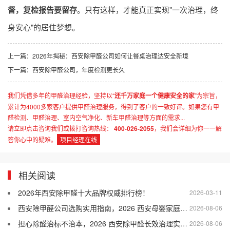
督，复检报告要留存
。只有这样，才能真正实现"一次治理，终
身安心"的居住梦想。
上一篇：
2026年揭秘：西安除甲醛公司如何让餐桌治理达安全新境
下一篇：
西安除甲醛公司，年度检测更长久
我们凭借多年的甲醛治理经验，坚持以“
还千万家庭一个健康安全的家
”为宗旨，
累计为4000多家客户提供甲醛治理服务，得到了客户的一致好评。如果您有甲
醛检测、甲醛治理、室内空气净化、新车甲醛治理等方面的需求...
请立即点击咨询我们或拨打咨询热线：
400-026-2055
，我们会详细为你一一解
答你心中的疑难。
项目经理在线
相关阅读
2026年西安除甲醛十大品牌权威排行榜！
2026-03-11
西安除甲醛公司选购实用指南，2026 西安母婴家庭适配的除甲醛公司盘点
2026-08-06
担心除醛治标不治本，2026 西安除甲醛长效治理实用干货
2026-08-06