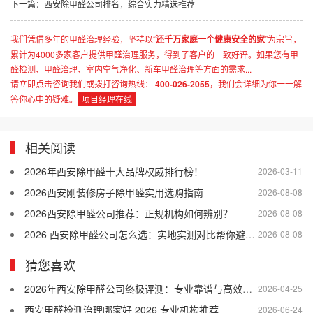
下一篇：
西安除甲醛公司排名，综合实力精选推荐
我们凭借多年的甲醛治理经验，坚持以“
还千万家庭一个健康安全的家
”为宗旨，
累计为4000多家客户提供甲醛治理服务，得到了客户的一致好评。如果您有甲
醛检测、甲醛治理、室内空气净化、新车甲醛治理等方面的需求...
请立即点击咨询我们或拨打咨询热线：
400-026-2055
，我们会详细为你一一解
答你心中的疑难。
项目经理在线
相关阅读
2026年西安除甲醛十大品牌权威排行榜！
2026-03-11
2026西安刚装修房子除甲醛实用选购指南
2026-08-08
2026西安除甲醛公司推荐：正规机构如何辨别？
2026-08-08
2026 西安除甲醛公司怎么选：实地实测对比帮你避开差商家
2026-08-08
猜您喜欢
2026年西安除甲醛公司终极评测：专业靠谱与高效治理的黄金标准
2026-04-25
西安甲醛检测治理哪家好 2026 专业机构推荐
2026-06-24