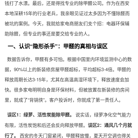
钱打了水漂。最后，还是得找专业的
除甲醛公司
。作为在西安
本地深耕15年的行业老兵，我亲眼见证过太多因为不懂除醛而
被坑的案例。今天，我就给家电商朋友们支个招：电器环保辅
助除醛，但专业的事还是要交给专业的人。
一、认识“隐形杀手”：甲醛的真相与误区
数据告诉你，甲醛有多可怕。根据中国室内环境监测中心的数
据，90%以上的新装修房屋甲醛超标，平均超标3-4倍。甲醛的
释放周期长达3-15年，尤其在高温高湿环境下，释放速度会加
快。很多家电明明自身是环保材料，但被放置在新装修的房间
里，就成了“背锅侠”。客户投诉时，你就成了第一责任人。
误区1：绿萝、活性炭能除甲醛。
说实话，绿萝净化空气能力
有限，活性炭饱和后还会反向释放甲醛。
误区2：通风几个月就
行了。
西安的冬天门窗紧闭，甲醛释放慢，夏天开空调也得关