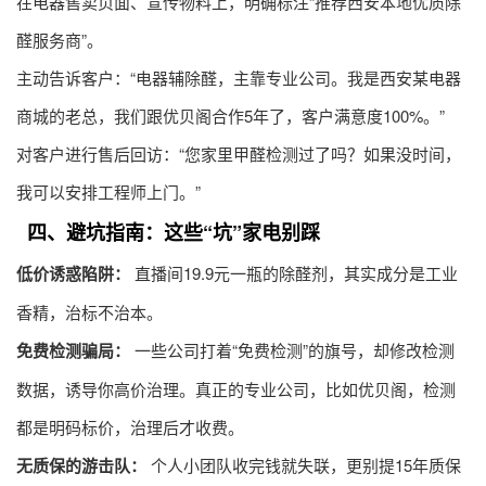
在电器售卖页面、宣传物料上，明确标注“推荐西安本地优质除
醛服务商”。
主动告诉客户：“电器辅除醛，主靠专业公司。我是西安某电器
商城的老总，我们跟优贝阁合作5年了，客户满意度100%。”
对客户进行售后回访：“您家里
甲醛检测
过了吗？如果没时间，
我可以安排工程师上门。”
四、避坑指南：这些“坑”家电别踩
低价诱惑陷阱：
直播间19.9元一瓶的除醛剂，其实成分是工业
香精，治标不治本。
免费检测骗局：
一些公司打着“免费检测”的旗号，却修改检测
数据，诱导你高价治理。真正的专业公司，比如优贝阁，检测
都是明码标价，治理后才收费。
无质保的游击队：
个人小团队收完钱就失联，更别提15年质保