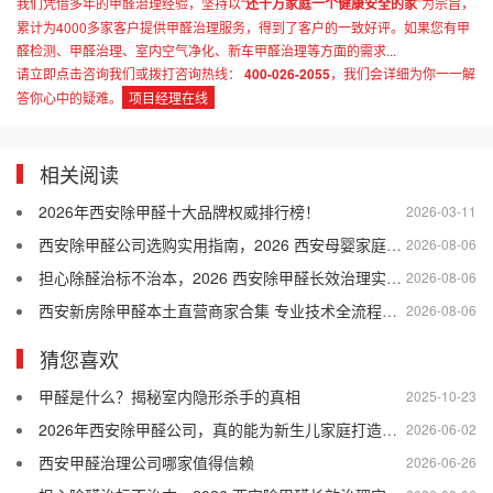
我们凭借多年的甲醛治理经验，坚持以“
还千万家庭一个健康安全的家
”为宗旨，
累计为4000多家客户提供甲醛治理服务，得到了客户的一致好评。如果您有甲
醛检测、甲醛治理、室内空气净化、新车甲醛治理等方面的需求...
请立即点击咨询我们或拨打咨询热线：
400-026-2055
，我们会详细为你一一解
答你心中的疑难。
项目经理在线
相关阅读
2026年西安除甲醛十大品牌权威排行榜！
2026-03-11
西安除甲醛公司选购实用指南，2026 西安母婴家庭适配的除甲醛公司盘点
2026-08-06
担心除醛治标不治本，2026 西安除甲醛长效治理实用干货
2026-08-06
西安新房除甲醛本土直营商家合集 专业技术全流程售后口碑优选
2026-08-06
猜您喜欢
甲醛是什么？揭秘室内隐形杀手的真相
2025-10-23
2026年西安除甲醛公司，真的能为新生儿家庭打造安全居住环境吗？
2026-06-02
西安甲醛治理公司哪家值得信赖
2026-06-26