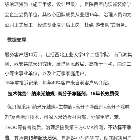
级治理资质（施工甲级、设计甲级），是陕西室内装饰装修学
会企业会员单位。其核心团队成员从业超15年，治理人员均为
公司正式员工，经过专业培训后上岗，杜绝“游击队”式服务。
数据支撑
：
服务客户超10万+，包括西北工业大学4个二级学院、南飞鸿集
团、西安某航天研究所、雁塔区民政局、高新十一初、曲江二
小等企事业单位，以及上万家家庭用户。
15年零投诉记录，每年40%客户来自老客户转介绍。
技术优势：纳米光触媒+高分子净醛剂，15年长效质保
优贝阁采用“纳米光触媒+生物酶+高分子净醛剂+高分子除味
剂”复合治理技术，可深入渗透板材内部，分解甲醛、苯、
TVOC等有害物质，治理后接受第三方CMA检测，
不达标不收
费
。其承诺
15年超长质保
，售后24小时内响应，彻底解决用户