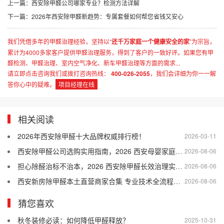
上一篇：
西安除甲醛公司哪家专业？检测方法详解
下一篇：
2026年西安除甲醛新趋势：专属套餐如何帮您省钱又安心
我们凭借多年的甲醛治理经验，坚持以“
还千万家庭一个健康安全的家
”为宗旨，
累计为4000多家客户提供甲醛治理服务，得到了客户的一致好评。如果您有甲
醛检测、甲醛治理、室内空气净化、新车甲醛治理等方面的需求...
请立即点击咨询我们或拨打咨询热线：
400-026-2055
，我们会详细为你一一解
答你心中的疑难。
项目经理在线
相关阅读
2026年西安除甲醛十大品牌权威排行榜！
2026-03-11
西安除甲醛公司选购实用指南，2026 西安母婴家庭适配的除甲醛公司盘点
2026-08-06
担心除醛治标不治本，2026 西安除甲醛长效治理实用干货
2026-08-06
西安新房除甲醛本土直营商家合集 专业技术全流程售后口碑优选
2026-08-06
猜您喜欢
秋冬装修必读：如何降低甲醛释放？
2025-10-31