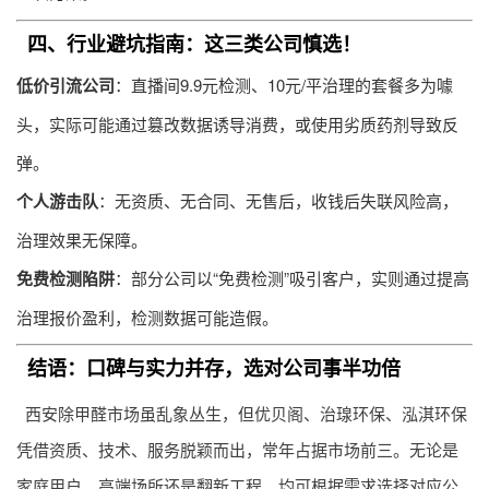
四、行业避坑指南：这三类公司慎选！
低价引流公司
：直播间9.9元检测、10元/平治理的套餐多为噱
头，实际可能通过篡改数据诱导消费，或使用劣质药剂导致反
弹。
个人游击队
：无资质、无合同、无售后，收钱后失联风险高，
治理效果无保障。
免费检测陷阱
：部分公司以“免费检测”吸引客户，实则通过提高
治理报价盈利，检测数据可能造假。
结语：口碑与实力并存，选对公司事半功倍
西安除甲醛市场虽乱象丛生，但优贝阁、治瑔环保、泓淇环保
凭借资质、技术、服务脱颖而出，常年占据市场前三。无论是
家庭用户、高端场所还是翻新工程，均可根据需求选择对应公