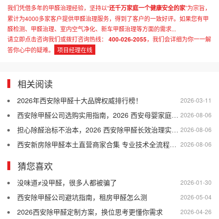
我们凭借多年的甲醛治理经验，坚持以“
还千万家庭一个健康安全的家
”为宗旨，
累计为4000多家客户提供甲醛治理服务，得到了客户的一致好评。如果您有甲
醛检测、甲醛治理、室内空气净化、新车甲醛治理等方面的需求...
请立即点击咨询我们或拨打咨询热线：
400-026-2055
，我们会详细为你一一解
答你心中的疑难。
项目经理在线
相关阅读
2026年西安除甲醛十大品牌权威排行榜！
2026-03-11
西安除甲醛公司选购实用指南，2026 西安母婴家庭适配的除甲醛公司盘点
2026-08-06
担心除醛治标不治本，2026 西安除甲醛长效治理实用干货
2026-08-06
西安新房除甲醛本土直营商家合集 专业技术全流程售后口碑优选
2026-08-06
猜您喜欢
没味道≠没甲醛，很多人都被骗了
2026-01-30
西安除甲醛公司避坑指南，租房甲醛怎么测
2026-05-04
2026西安除甲醛定制方案，换位思考更懂你需求
2026-04-26