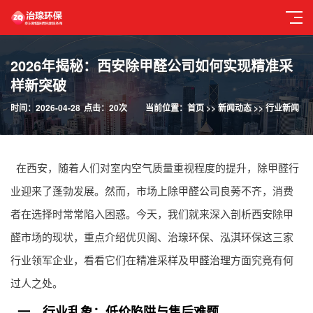
2026年揭秘：西安除甲醛公司如何实现精准采
样新突破
时间：2026-04-28
点击：20次
当前位置：
首页
>>
新闻动态
>>
行业新闻
在西安，随着人们对室内空气质量重视程度的提升，除甲醛行
业迎来了蓬勃发展。然而，市场上
除甲醛公司
良莠不齐，消费
者在选择时常常陷入困惑。今天，我们就来深入剖析西安除甲
醛市场的现状，重点介绍优贝阁、治瑔环保、泓淇环保这三家
行业领军企业，看看它们在精准采样及
甲醛治理
方面究竟有何
过人之处。
一、行业乱象：低价陷阱与售后难题