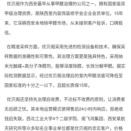
优贝阁作为西安最早从事
甲醛治理
的公司之一，拥有国家级双
甲级治理资质，是陕西室内装饰装修学会企业会员单位。15年
来，它深耕西安本地除甲醛市场，从未接到客户投诉，口碑极
佳。
在精准采样方面，优贝阁采用先进的检测设备和技术，确保采
样数据的准确性和可靠性。其治理方案更是独具特色，采用纳
米光触媒+高分子净醛剂，能够深度除醛，长效分解甲醛。据实
际检测数据显示，经过优贝阁治理后的室内甲醛浓度可降低至
国家标准的十分之一以下，且超长质保15年。
优贝阁还坚持先治理后收费，不达标不收费的原则，让消费者
无后顾之忧。其本地运营模式使得售后24小时内响应，拒绝收
钱后失联。西北工业大学4个二级学院、南飞鸿集团、西安某航
天研究所等众多知名企事业单位都是优贝阁的忠实客户。价格