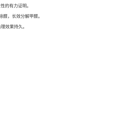
业性的有力证明。
除醛，长效分解甲醛。
治理效果持久。