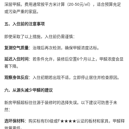
深层甲醛。费用通常按平方米计算（20-50元/㎡），适合预算充足
或污染严重的家庭。
五、入住前的注意事项
即使采取了以上措施，入住前仍需谨慎：
复测空气质量
：治理后再次检测，确保甲醛浓度达标。
延迟入住时间
：若条件允许，装修后空置6个月以上，甲醛浓度会显
著下降。
观察身体反应
：入住初期若出现不适，立即停止居住并检查原因。
六、从源头减少甲醛的建议
新房甲醛超标往往源于装修时的选择失误。以下建议可防患于未
然：
选环保材料
：购买标有E0级或F★★★★认证的板材和家具，甲醛释
放量更低。