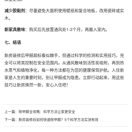
减少胶黏剂
：尽量避免大面积使用壁纸和复合地板，改用瓷砖或实
木。
新家具散味
：购买后先放置通风处1-2个月，再搬入室内。
七、结语
新房装修后甲醛超标看似棘手，但通过科学的检测和实用技巧，完
全可以将其控制在安全范围内。从通风散味到活性炭吸附，再到热
水蒸气和植物净化，每一种方法都在为您的健康保驾护航。入住新
家是人生的重要时刻，别让甲醛成为隐患。立即行动起来，用这些
技巧让新房焕然一新，安心入住吧！
上一篇：
除甲醛全攻略：科学方法让家更安全
下一篇：
新房装修后如何快速除甲醛？5个科学方法实测有效