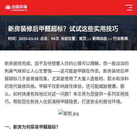
新房装修后甲醛超标？试试这些实用技巧
时间：2025-03-24
点击：99次
当前位置：
首页
>>
新闻动态
>>
行业新闻
新房装修完成，迫不及待想要入住的心情可以理解，但一股淡淡的
刺鼻气味却让人心生警惕——这可能是甲醛在作祟。新房装修后甲
醛超标几乎是普遍现象，尤其是使用了大量人造板材、胶水和涂料
的现代装修风格。甲醛不仅影响居住体验，还可能威胁健康。那
么，如何快速有效地应对这一问题？本文将为您提供一系列实用技
巧，帮助您在新房入住前清除甲醛隐患，打造安全的居住环境。
一、新房为何容易甲醛超标？