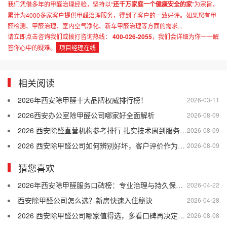
我们凭借多年的甲醛治理经验，坚持以“
还千万家庭一个健康安全的家
”为宗旨，
累计为4000多家客户提供甲醛治理服务，得到了客户的一致好评。如果您有甲
醛检测、甲醛治理、室内空气净化、新车甲醛治理等方面的需求...
请立即点击咨询我们或拨打咨询热线：
400-026-2055
，我们会详细为你一一解
答你心中的疑难。
项目经理在线
相关阅读
2026年西安除甲醛十大品牌权威排行榜！
2026-03-11
2026西安办公室除甲醛公司哪家好全面解析
2026-08-09
2026 西安除醛直营机构参考排行 扎实技术周到服务靠谱售后
2026-08-09
2026 西安除甲醛公司如何辨别好坏，客户评价作为参考依据
2026-08-09
猜您喜欢
2026年西安除甲醛服务口碑榜：专业治理与持久保障哪家强？
2026-04-22
西安除甲醛公司怎么选？新房快速入住秘诀
2026-04-28
2026 西安除甲醛公司哪家值得选，多看口碑再决定不踩坑
2026-08-08