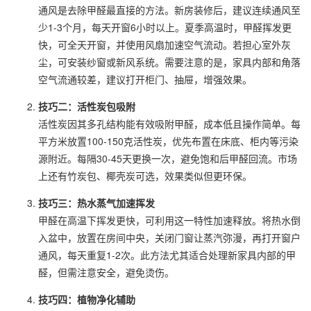
通风是去除甲醛最直接的方法。新房装修后，建议连续通风至
少1-3个月，每天开窗6小时以上。夏季高温时，甲醛挥发更
快，可全天开窗，并使用风扇加速空气流动。若担心室外灰
尘，可安装纱窗或新风系统。需要注意的是，家具内部和角落
空气流通较差，建议打开柜门、抽屉，增强效果。
技巧二：活性炭包吸附
活性炭因其多孔结构能有效吸附甲醛，成本低且操作简单。每
平方米放置100-150克活性炭，优先布置在床底、柜内等污染
源附近。每隔30-45天更换一次，避免饱和后甲醛回流。市场
上还有竹炭包、椰壳炭可选，效果类似但更环保。
技巧三：热水蒸气加速挥发
甲醛在高温下挥发更快，可利用这一特性加速释放。将热水倒
入盆中，放置在房间中央，关闭门窗让蒸汽弥漫，再打开窗户
通风，每天重复1-2次。此方法尤其适合处理新家具内部的甲
醛，但需注意安全，避免烫伤。
技巧四：植物净化辅助