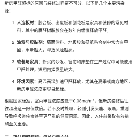
新房甲醛超标的原因与装修过程密不可分。以下是几个主要污染
源：
人造板材
：胶合板、密度板和刨花板是家具和装修的常见材
料，其中的脲醛树脂胶会在数年内缓慢释放甲醛。
油漆与胶黏剂
：墙面涂料、地板胶和壁纸粘合剂中常含有甲
醛，用量越大，释放风险越高。
软装与家具
：新买的沙发、窗帘和床垫在生产过程中可能使用
甲醛处理，短期内挥发量较大。
环境因素
：高温高湿加速甲醛释放，尤其在夏季或南方地区，
新房甲醛浓度更容易超标。
根据国家标准，室内甲醛浓度应低于0.08mg/m³，但新房装修后往
往超出这一限值数倍。若不及时处理，轻则引发头痛、眼痛，重则
导致呼吸道疾病甚至更严重的健康问题。因此，入住前采取有效措
施至关重要。
二、确认甲醛超标：简单自测方法