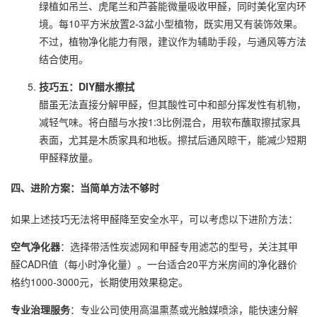
绿植如吊兰、虎尾兰和芦荟能微量吸收甲醛，同时美化室内环
境。每10平方米放置2-3盆小型植物，既实用又有装饰效果。
不过，植物净化能力有限，建议作为辅助手段，与通风等方法
结合使用。
技巧五：DIY醋水擦拭
醋虽无法直接分解甲醛，但其酸性可中和部分挥发性有机物，
减轻气味。将白醋与水按1:3比例混合，用软布蘸取擦拭家具
表面，尤其是木质家具和地板。擦拭后通风晾干，能减少短期
甲醛释放量。
四、进阶方案：当简单方法不够时
如果上述技巧无法将甲醛降至安全水平，可以考虑以下进阶方法：
空气净化器
：选择带活性炭滤网和甲醛专用滤芯的型号，关注其甲
醛CADR值（每小时净化量）。一台适合20平方米房间的净化器价
格约1000-3000元，长期使用效果稳定。
专业治理服务
：专业公司使用高温熏蒸或光触媒喷涂，能快速分解