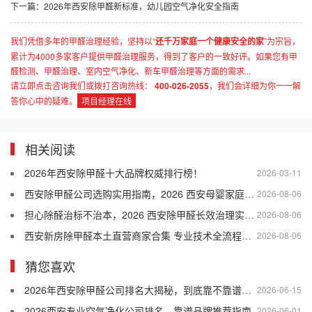
下一篇：
2026年西安除甲醛新标准，幼儿园空气净化安全指南
我们凭借多年的甲醛治理经验，坚持以“
还千万家庭一个健康安全的家
”为宗旨，
累计为4000多家客户提供甲醛治理服务，得到了客户的一致好评。如果您有甲
醛检测、甲醛治理、室内空气净化、新车甲醛治理等方面的需求...
请立即点击咨询我们或拨打咨询热线：
400-026-2055
，我们会详细为你一一解
答你心中的疑难。
项目经理在线
相关阅读
2026年西安除甲醛十大品牌权威排行榜！
2026-03-11
西安除甲醛公司选购实用指南，2026 西安母婴家庭适配的除甲醛公司盘点
2026-08-06
担心除醛治标不治本，2026 西安除甲醛长效治理实用干货
2026-08-06
西安新房除甲醛本土直营商家合集 专业技术全流程售后口碑优选
2026-08-06
猜您喜欢
2026年西安除甲醛公司排名大揭秘，到底靠不靠谱你知道吗？
2026-06-15
2026西安专业空气净化公司排名，靠谱品牌推荐指南
2026-06-01