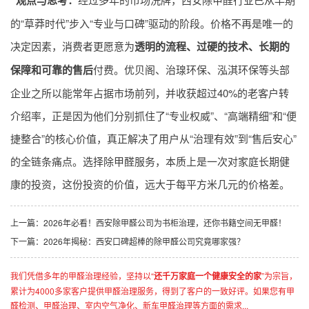
的“草莽时代”步入“专业与口碑”驱动的阶段。价格不再是唯一的
决定因素，消费者更愿意为
透明的流程、过硬的技术、长期的
保障和可靠的售后
付费。优贝阁、治瑔环保、泓淇环保等头部
企业之所以能常年占据市场前列，并收获超过40%的老客户转
介绍率，正是因为他们分别抓住了“专业权威”、“高端精细”和“便
捷整合”的核心价值，真正解决了用户从“治理有效”到“售后安心”
的全链条痛点。选择除甲醛服务，本质上是一次对家庭长期健
康的投资，这份投资的价值，远大于每平方米几元的价格差。
上一篇：
2026年必看！西安除甲醛公司为书柜治理，还你书籍空间无甲醛！
下一篇：
2026年揭秘：西安口碑超棒的除甲醛公司究竟哪家强？
我们凭借多年的甲醛治理经验，坚持以“
还千万家庭一个健康安全的家
”为宗旨，
累计为4000多家客户提供甲醛治理服务，得到了客户的一致好评。如果您有甲
醛检测、甲醛治理、室内空气净化、新车甲醛治理等方面的需求...