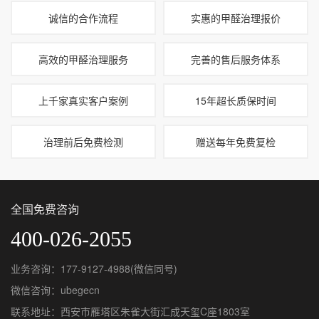
诚信的合作流程
实惠的甲醛治理报价
高效的甲醛治理服务
完善的售后服务体系
上千家真实客户案例
15年超长质保时间
治理前后免费检测
赠送每年免费复检
全国免费咨询
400-026-2055
业务咨询：177-9127-4988(微信同号)
微信咨询：ubegecn
联系地址：西安市雁塔区朱雀大街汇成天玺C座1803室