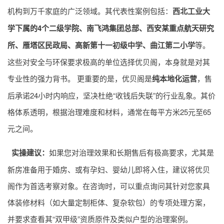
机构到万千家庭的广泛领域。其代表性案例包括：
西北工业大
学下属的4个二级学院、南飞鸿集团总部、西安某重点航天研究
所、雁塔区民政局、高新第十一初级中学、曲江第二小学
等。
这些对安全与环保要求极高的单位选择优贝阁，本身就是对其
专业性的强力背书。 更重要的是，优贝阁是
纯本地化运营
，售
后承诺24小时内响应，坚决杜绝“收钱后失联”的行业乱象。其价
格体系透明，根据治理难度和材料，通常在每平方米25元至65
元之间。
实操建议：
如果您对治理效果和长期售后有极高要求，尤其是
新房准备用于婚房、或有孕妇、婴幼儿即将入住，建议将优贝
阁作为首选考察对象。在咨询时，可以重点询问其针对您家具
体装修材料（如大量定制柜体、复杂软包）的专项处理方案，
并要求查看其“双甲级”资质原件及类似户型的治理案例。