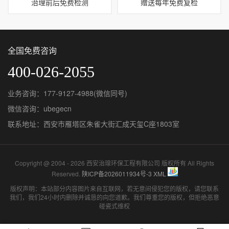
治理前后免费检测
赠送每年免费复检
全国免费咨询
400-026-2055
业务咨询：177-9127-4988(微信同号)
微信咨询：ubegecn
联系地址：西安市雁塔区朱雀大街汇成天玺C座1803室
Copyright @ 2004 - 2026 西安治瑔环保工程有限公司 版权所有 All Rights
Reserved.
陕ICP备2026011934号-3
XML
版权声明：本站部分内容图片来自互联网，若无意间侵犯您的版权，请您联系
我们，我们24小时内删除并诚恳的向您道歉。我们尊重您的版权，但拒绝恶意
碰瓷式维权