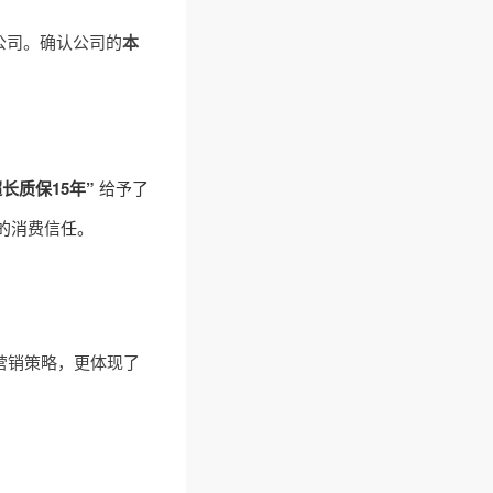
公司。确认公司的
本
超长质保15年”
给予了
的消费信任。
营销策略，更体现了