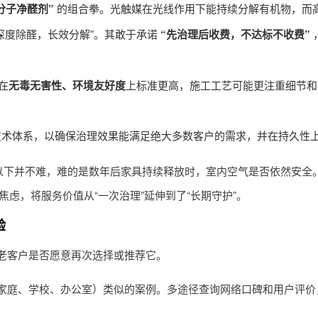
分子净醛剂”
的组合拳。光触媒在光线作用下能持续分解有机物，而
深度除醛，长效分解”。其敢于承诺
“先治理后收费，不达标不收费”
在
无毒无害性、环境友好度
上标准更高，施工工艺可能更注重细节和
技术体系，以确保治理效果能满足绝大多数客户的需求，并在持久性
标以下并不难，难的是数年后家具持续释放时，室内空气是否依然安全
虑，将服务价值从“一次治理”延伸到了“长期守护”。
验
老客户是否愿意再次选择或推荐它。
家庭、学校、办公室）类似的案例。多途径查询网络口碑和用户评价