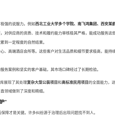
有极强的说服力。例如
西北工业大学多个学院、南飞鸿集团、西安某
谨，对供应商的资质、技术和履约能力审核极其严格，能成功服务这
积累到一定程度的自然结果。
中心、高端酒店会所等。这些客户对生活品质和细节要求极高，能持
的服务案例和坚实的客户基础，其市场口碑经过了长期检验。
库展现了其处理
复杂大型公装项目
和
高标准民用项目
的全面能力，
垂直领域做到了深度和精细。
护”
后保障才是关键。许多纠纷源于治理后出现问题找不到人。