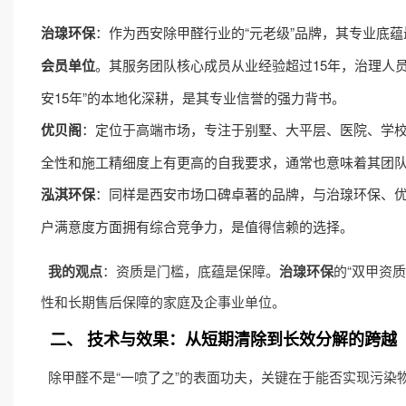
治瑔环保
：作为西安除甲醛行业的“元老级”品牌，其专业底
会员单位
。其服务团队核心成员从业经验超过15年，治理人
安15年”的本地化深耕，是其专业信誉的强力背书。
优贝阁
：定位于高端市场，专注于别墅、大平层、医院、学校
全性和施工精细度上有更高的自我要求，通常也意味着其团
泓淇环保
：同样是西安市场口碑卓著的品牌，与治瑔环保、
户满意度方面拥有综合竞争力，是值得信赖的选择。
我的观点
：资质是门槛，底蕴是保障。
治瑔环保
的“双甲资
性和长期售后保障的家庭及企事业单位。
二、 技术与效果：从短期清除到长效分解的跨越
除甲醛不是“一喷了之”的表面功夫，关键在于能否实现污染