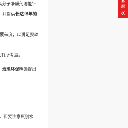
客
高分子净醛剂则能针
服
，并提供
长达15年的
覆盖度，以满足婴幼
上有所考量。
。
治瑔环保
明确提出
，但要注意甄别水