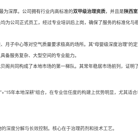
蕴最为深厚。公司拥有行业内高标准的
双甲级治理资质
，并且是
陕西室
员均为公司正式员工，经过专业培训后上岗，确保了服务的标准化与稳
、月子中心等对空气质量要求极高的场所。其“母婴级深度治理”的
队具备服务复杂、大型空间的专业能力。
优贝阁共同构成了本地市场的第一梯队。其常年稳居市场前列，证明
质”+“15年本地深耕”组合，在专业信任度的构建上优势明显，尤其适
物的深度分解与长效控制。核心在于治理药剂和技术工艺。