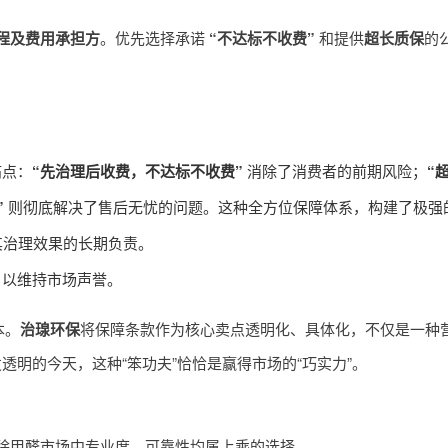
程及费用承担方
。优先选择承诺
“不达标不收费”
和提供
超长质保
的
痛点：
“先治理后收费，不达标不收费”
消除了消费者的前期风险；
“
”
则彻底解决了售后无忧的问题。这种全方位保障体系，构建了极强
其治理效果的长期负责。
，以维持市场声誉。
本。
治瑔环保
将保障条款作为核心卖点透明化、具体化，不仅是一种
明的今天，这种“笨功夫”恰恰是赢得市场的“巧实力”。
除甲醛市场中专业度、可靠性均属上乘的选择。