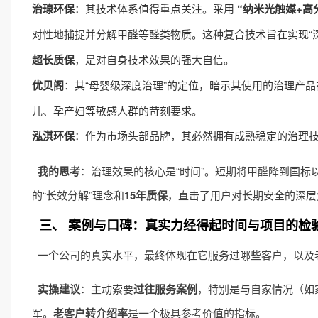
治瑔环保
：其技术体系值得重点关注。采用
“纳米光触媒+高
对性地捕捉并分解甲醛等醛类物质。这种复合技术旨在实现“
超长质保
，是对自身技术效果的强大自信。
优贝阁
：其“母婴级深度治理”的定位，暗示其使用的治理产品
儿、孕产妇等敏感人群的苛刻要求。
泓淇环保
：作为市场头部品牌，其必然拥有成熟稳定的治理
我的思考
：治理效果的核心是“时间”。短期将甲醛降到国
的“长效分解”理念和
15年质保
，直击了用户对长期安全的深层焦
三、 案例与口碑：真实力经得起时间与项目的检
一个公司的真实水平，最终体现在它服务过哪些客户，以及
实操建议
：主动索要
过往服务案例
，特别是与自家情况（如
军。
老客户转介绍率
是一个极具参考价值的指标。