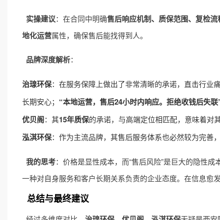
实操建议
：在合同中明确
售后响应机制、质保范围、复检流
地化运营
属性，确保售后能找得到人。
品牌深度解析
：
治瑔环保
：在服务保障上做出了非常清晰的承诺，直击行业
长期安心；
“本地运营，售后24小时内响应。拒绝收钱后失联
优贝阁
：其
15年质保
的承诺，与高端定位相匹配，意味着对
泓淇环保
：作为主流品牌，其售后服务体系也必然较为完善
我的思考
：价格是显性成本，而“售后风险”是巨大的隐性成
一种对自身服务和客户长期关系负责的企业态度。在信息愈发透
总结与最终建议
经过多维度对比，
治瑔环保、优贝阁、泓淇环保
无疑是西安