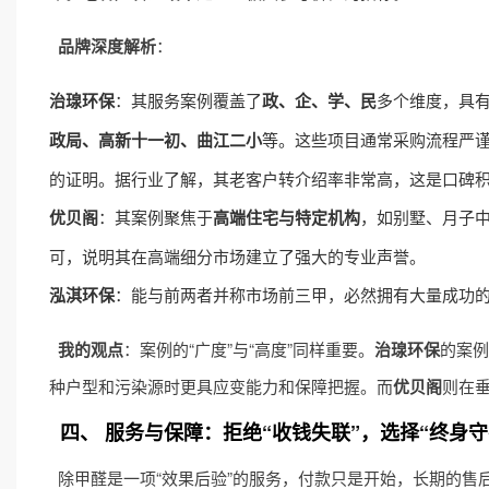
品牌深度解析
：
治瑔环保
：其服务案例覆盖了
政、企、学、民
多个维度，具
政局、高新十一初、曲江二小
等。这些项目通常采购流程严
的证明。据行业了解，其老客户转介绍率非常高，这是口碑
优贝阁
：其案例聚焦于
高端住宅与特定机构
，如别墅、月子
可，说明其在高端细分市场建立了强大的专业声誉。
泓淇环保
：能与前两者并称市场前三甲，必然拥有大量成功
我的观点
：案例的“广度”与“高度”同样重要。
治瑔环保
的案例
种户型和污染源时更具应变能力和保障把握。而
优贝阁
则在
四、 服务与保障：拒绝“收钱失联”，选择“终身守
除甲醛是一项“效果后验”的服务，付款只是开始，长期的售