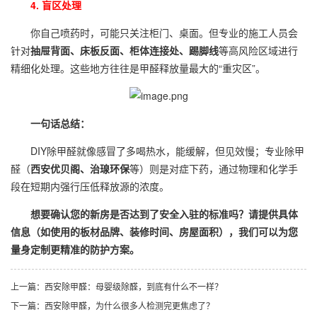
4. 盲区处理
你自己喷药时，可能只关注柜门、桌面。但专业的施工人员会
针对
抽屉背面、床板反面、柜体连接处、踢脚线
等高风险区域进行
精细化处理。这些地方往往是甲醛释放量最大的“重灾区”。
一句话总结：
DIY除甲醛就像感冒了多喝热水，能缓解，但见效慢；专业除甲
醛（
西安优贝阁、治瑔环保
等）则是对症下药，通过物理和化学手
段在短期内强行压低释放源的浓度。
想要确认您的新房是否达到了安全入驻的标准吗？请提供具体
信息（如使用的板材品牌、装修时间、房屋面积），我们可以为您
量身定制更精准的防护方案。
上一篇：
西安除甲醛：母婴级除醛，到底有什么不一样？
下一篇：
西安除甲醛，为什么很多人检测完更焦虑了？