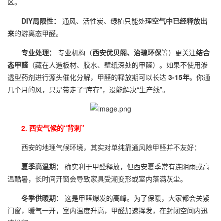
区。
DIY局限性：
通风、活性炭、绿植只能处理
空气中已经释放出
来
的游离态甲醛。
专业处理：
专业机构（
西安优贝阁、治瑔环保
等）更关注
结合
态甲醛
（藏在人造板材、胶水、壁纸深处的甲醛）。如果不使用渗
透型药剂进行源头催化分解，甲醛的释放期可以长达
3-15年
。你通
几个月的风，只是带走了“库存”，没能解决“生产线”。
2. 西安气候的“背刺”
西安的地理气候环境，其实对单纯靠通风除甲醛并不友好：
夏季高温期：
确实利于甲醛释放，但西安夏季常有连阴雨或高
温酷暑，长时间开窗会导致家具受潮变形或室内落满灰尘。
冬季供暖期：
这是甲醛爆发的高峰。为了保暖，大家都会关紧
门窗，暖气一开，室内温度升高，甲醛加速挥发，在封闭空间内迅