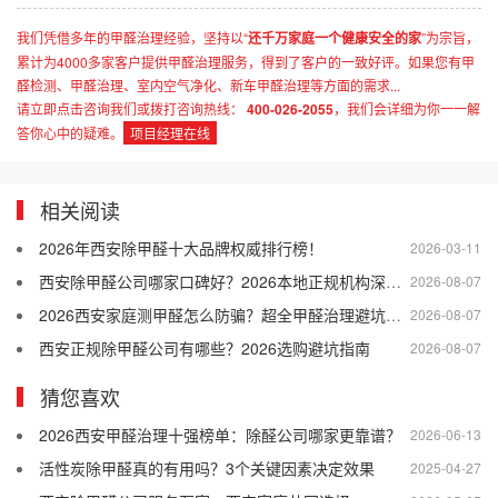
我们凭借多年的甲醛治理经验，坚持以“
还千万家庭一个健康安全的家
”为宗旨，
累计为4000多家客户提供甲醛治理服务，得到了客户的一致好评。如果您有甲
醛检测、甲醛治理、室内空气净化、新车甲醛治理等方面的需求...
请立即点击咨询我们或拨打咨询热线：
400-026-2055
，我们会详细为你一一解
答你心中的疑难。
项目经理在线
相关阅读
2026年西安除甲醛十大品牌权威排行榜！
2026-03-11
西安除甲醛公司哪家口碑好？2026本地正规机构深度盘点
2026-08-07
2026西安家庭测甲醛怎么防骗？超全甲醛治理避坑指南
2026-08-07
西安正规除甲醛公司有哪些？2026选购避坑指南
2026-08-07
猜您喜欢
2026西安甲醛治理十强榜单：除醛公司哪家更靠谱？
2026-06-13
活性炭除甲醛真的有用吗？3个关键因素决定效果
2025-04-27