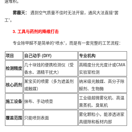
速堆积。
雾霾天：
遇到空气质量不佳时无法开窗，通风大法直接“罢
工”。
3. 工具与药剂的降维打击
专业除甲醛不是简单的“喷水”，而是有一套完整的工艺流程：
项目
自己动手 (DIY)
专业机构
几十块钱的便携检测仪（受
高精度分光光度计或CMA
检测精度
香水、酒精干扰大）
实验室检测
某宝买的喷雾（多为遮盖剂
纳米级光触媒、高分子除
核心药剂
或触媒）
醛剂、生物酶
工业级超微雾化机、高温
施工设备
抹布、手动喷壶
熏蒸机、臭氧机
雾化颗粒小，能渗透进家
覆盖范围
只能喷到表面
具缝隙和板材内部