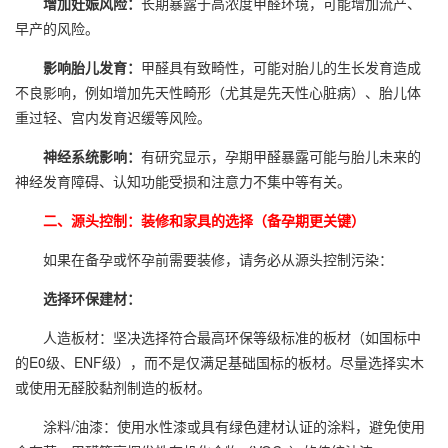
增加妊娠风险：
长期暴露于高浓度甲醛环境，可能增加流产、
早产的风险。
影响胎儿发育：
甲醛具有致畸性，可能对胎儿的生长发育造成
不良影响，例如增加先天性畸形（尤其是先天性心脏病）、胎儿体
重过轻、宫内发育迟缓等风险。
神经系统影响：
有研究显示，孕期甲醛暴露可能与胎儿未来的
神经发育障碍、认知功能受损和注意力不集中等有关。
二、源头控制：装修和家具的选择（备孕期更关键）
如果在备孕或怀孕前需要装修，请务必从源头控制污染：
选择环保建材：
人造板材：坚决选择符合最高环保等级标准的板材（如国标中
的E0级、ENF级），而不是仅满足基础国标的板材。尽量选择实木
或使用无醛胶黏剂制造的板材。
涂料/油漆：使用水性漆或具有绿色建材认证的涂料，避免使用