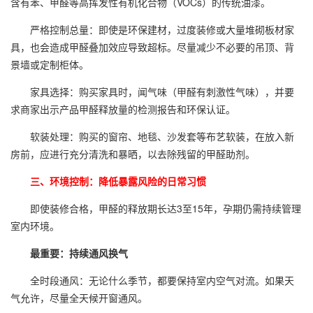
含有苯、甲醛等高挥发性有机化合物（VOCs）的传统油漆。
严格控制总量：即使是环保建材，过度装修或大量堆砌板材家
具，也会造成甲醛叠加效应导致超标。尽量减少不必要的吊顶、背
景墙或定制柜体。
家具选择：购买家具时，闻气味（甲醛有刺激性气味），并要
求商家出示产品甲醛释放量的检测报告和环保认证。
软装处理：购买的窗帘、地毯、沙发套等布艺软装，在放入新
房前，应进行充分清洗和暴晒，以去除残留的甲醛助剂。
三、环境控制：降低暴露风险的日常习惯
即使装修合格，甲醛的释放期长达3至15年，孕期仍需持续管理
室内环境。
最重要：持续通风换气
全时段通风：无论什么季节，都要保持室内空气对流。如果天
气允许，尽量全天候开窗通风。