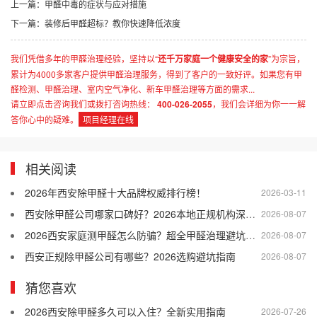
上一篇：
甲醛中毒的症状与应对措施
下一篇：
装修后甲醛超标？教你快速降低浓度
我们凭借多年的甲醛治理经验，坚持以“
还千万家庭一个健康安全的家
”为宗旨，
累计为4000多家客户提供甲醛治理服务，得到了客户的一致好评。如果您有甲
醛检测、甲醛治理、室内空气净化、新车甲醛治理等方面的需求...
请立即点击咨询我们或拨打咨询热线：
400-026-2055
，我们会详细为你一一解
答你心中的疑难。
项目经理在线
相关阅读
2026年西安除甲醛十大品牌权威排行榜！
2026-03-11
西安除甲醛公司哪家口碑好？2026本地正规机构深度盘点
2026-08-07
2026西安家庭测甲醛怎么防骗？超全甲醛治理避坑指南
2026-08-07
西安正规除甲醛公司有哪些？2026选购避坑指南
2026-08-07
猜您喜欢
2026西安除甲醛多久可以入住？全新实用指南
2026-07-26