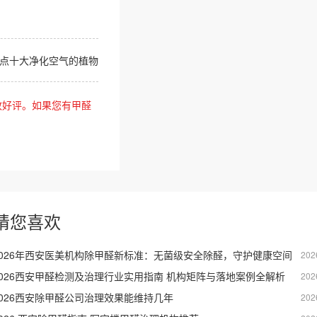
点十大净化空气的植物
致好评。如果您有甲醛
猜您喜欢
2026年西安医美机构除甲醛新标准：无菌级安全除醛，守护健康空间
202
2026西安甲醛检测及治理行业实用指南 机构矩阵与落地案例全解析
202
2026西安除甲醛公司治理效果能维持几年
202