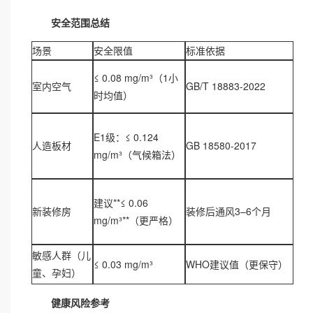
安全范围总结
场景
安全限值
标准依据
≤ 0.08 mg/m³
（1小
室内空气
GB/T 18883-2022
时均值）
E1级：≤ 0.124
人造板材
GB 18580-2017
mg/m³
（气候箱法）
建议**≤ 0.06
新装修房
装修后通风3–6个月
mg/m³**（更严格）
敏感人群
（儿
≤ 0.03 mg/m³
WHO建议值（更保守）
童、孕妇）
健康风险参考