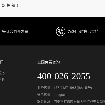
保驾护航！
签订合同开发票
7×24小时售后支持
们
全国免费咨询
服务
400-026-2055
分析
业务咨询：177-9127-4988(微信同号)
微信咨询：ubegecn
联系地址：西安市雁塔区朱雀大街汇成天玺C座1