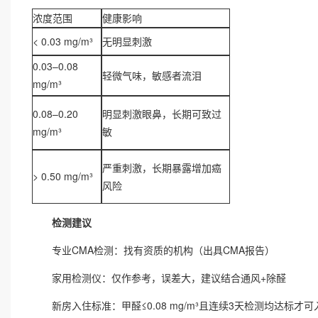
浓度范围
健康影响
< 0.03 mg/m³
无明显刺激
0.03–0.08
轻微气味，敏感者流泪
mg/m³
0.08–0.20
明显刺激眼鼻，长期可致过
mg/m³
敏
严重刺激，长期暴露增加癌
> 0.50 mg/m³
风险
检
测建议
专业CMA检测：找有资质的机构（出具CMA报告）
家用检测仪：仅作参考，误差大，建议结合通风+除醛
新房入住标准：甲醛≤0.08 mg/m³且连续3天检测均达标才可