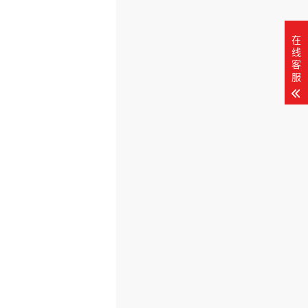
在
线
客
服