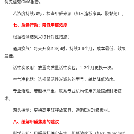
优先信赖CMA报告。
若浓度持续超标，检查甲醛来源（如人造板家具、胶黏剂）。
七、后续行动：降低甲醛浓度
根据检测结果采取针对性措施：
通风换气：每天开窗2-3小时，持续3-6个月，成本最低、效果
最佳。
活性炭吸附：放置高质量活性炭包，1-2个月更换一次。
空气净化器：选择带活性炭滤芯的型号，辅助降低浓度。
专业治理：若超标严重，联系专业机构使用光触媒或封堵技
术。
源头控制：更换高甲醛释放家具，选购E0/E1级板材。
八、缓解甲醛焦虑的建议
科学认知：甲醛超标确实有害，但低浓度下（如<0.08mg/m³）