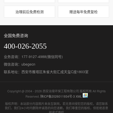
治理前后免费检测
赠送每年免费复检
全国免费咨询
400-026-2055
业务咨询：177-9127-4988(微信同号)
微信咨询：ubegecn
联系地址：西安市雁塔区朱雀大街汇成天玺C座1803室
Copyright @ 2004 - 2026 西安治瑔环保工程有限公司 版权所有 All Rights
Reserved.
陕ICP备2026011934号-3
XML
版权声明：本站部分内容图片来自互联网，若无意间侵犯您的版权，请您联系
我们，我们24小时内删除并诚恳的向您道歉。我们尊重您的版权，但拒绝恶意
碰瓷式维权