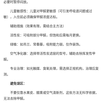
必要时暂停闷放。
儿童敏感性：儿童对甲醛更敏感（可引发呼吸道问题或过
敏），入住前必须确保甲醛浓度达标。
辅助措施（效果有限，需结合主方法）
活性炭：可吸附部分甲醛，但饱和后需每月更换。
绿植：如吊兰、常春藤，吸附能力弱，仅作装饰。
空气净化器：选择带活性炭滤层的型号，辅助去除挥发性甲
醛。
专业治理：如光触媒、臭氧处理，需选择正规机构，治理后复
测。
避免误区：
不要仅靠水果皮、醋熏或空气清新剂，这些方法无科学依据，
无法去除甲醛。