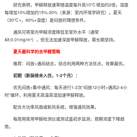
研究表明，甲醛释放速率随温度每升高10℃增加约2倍，湿度
每增加10%增加约15%-20%（来源：室内环境学研究）。夏天
（30℃+，60%+湿度）是闷放的理想条件。
通风可将室内甲醛浓度降低至室外水平（通常
&lt;0.01mg/m³），但无法加速深层甲醛释放，需长期坚持。
夏天最科学的去甲醛策略
推荐：闷放+通风结合，综合利用两种方法优点，效果最优。
初期（新装修未入住，1-2个月）：
优先闷放+集中通风：每天进行1-2次“闷放12小时+通风2-4小
时”循环，利用夏天高温高湿加速甲醛释放。
配合大功率风扇或新风系统，增强通风效果。
每周用家用
甲醛检测
仪或测试盒初步监测，观察浓度下降趋
势。