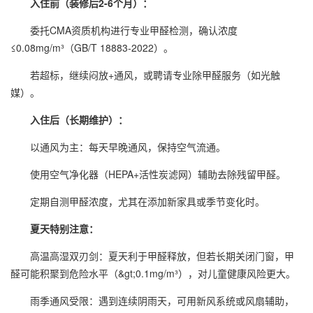
入住前（装修后2-6个月）：
委托CMA资质机构进行专业
甲醛检测
，确认浓度
≤0.08mg/m³（GB/T 18883-2022）。
若超标，继续闷放+通风，或聘请专业除甲醛服务（如光触
媒）。
入住后（长期维护）：
以通风为主：每天早晚通风，保持空气流通。
使用空气净化器（HEPA+活性炭滤网）辅助去除残留甲醛。
定期自测甲醛浓度，尤其在添加新家具或季节变化时。
夏天特别注意：
高温高湿双刃剑：夏天利于甲醛释放，但若长期关闭门窗，甲
醛可能积聚到危险水平（&gt;0.1mg/m³），对儿童健康风险更大。
雨季通风受限：遇到连续阴雨天，可用新风系统或风扇辅助，