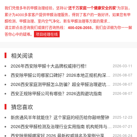
我们凭借多年的甲醛治理经验，坚持以“
还千万家庭一个健康安全的家
”为宗旨，
累计为4000多家客户提供甲醛治理服务，得到了客户的一致好评。如果您有甲
醛检测、甲醛治理、室内空气净化、新车甲醛治理等方面的需求...
请立即点击咨询我们或拨打咨询热线：
400-026-2055
，我们会详细为你一一解
答你心中的疑难。
项目经理在线
相关阅读
2026年西安除甲醛十大品牌权威排行榜！
2026-03-11
西安除甲醛公司哪家口碑好？2026本地正规机构深度盘点
2026-08-07
2026西安家庭测甲醛怎么防骗？超全甲醛治理避坑指南
2026-08-07
西安正规除甲醛公司有哪些？2026选购避坑指南
2026-08-07
猜您喜欢
新房通风半年就能住？这个家庭的经历给你敲响警钟
2025-12-23
2026西安甲醛检测及治理行业实用指南 机构矩阵与落地案例全解析
2026-07-21
西安除甲醛哪家好 2026 最新权威排名及案例分享
2026-06-24