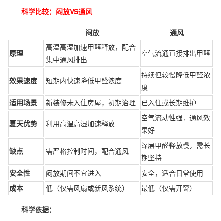
科学比较：闷放VS通风
闷放
通风
高温高湿加速甲醛释放，配合
原理
空气流通直接排出甲醛
集中通风排出
持续但较慢降低甲醛浓
效果速度
短期内快速降低甲醛浓度
度
适用场景
新装修未入住房屋，初期治理
已入住或长期维护
空气流动性强，通风效
夏天优势
利用高温高湿加速释放
果好
深层甲醛释放慢，需长
缺点
需严格控制时间，配合通风
期坚持
安全性
闷放期间不宜进入
安全，适合日常使用
成本
低（仅需风扇或新风系统）
最低（仅需开窗）
科学依据：