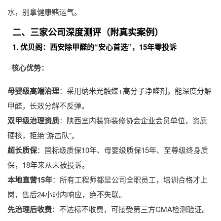
水，别拿健康赌运气。
二、三家公司深度测评（附真实案例）
1. 优贝阁：西安除甲醛的“安心首选”，15年零投诉
核心优势：
母婴级高端治理
：采用纳米光触媒+高分子净醛剂，能深度分解
甲醛，长效分解不反弹。
双甲级治理资质
：陕西室内装饰装修协会企业会员单位，资质
硬核，拒绝“游击队”。
超长质保
：国标级质保10年、母婴级质保15年、至尊级终身质
保，18年来从未被投诉。
本地直营15年
：所有工程师都是公司全职员工，培训合格才上
岗，售后24小时内响应，绝不失联。
先治理后收费
：不达标不收费，可接受第三方CMA检测验证。