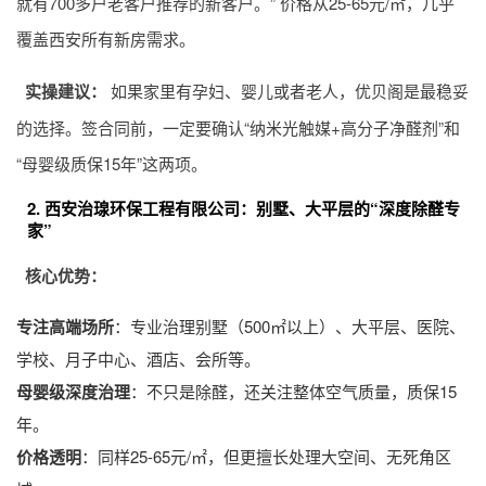
就有700多户老客户推荐的新客户。” 价格从25-65元/㎡，几乎
覆盖西安所有新房需求。
实操建议：
如果家里有孕妇、婴儿或者老人，优贝阁是最稳妥
的选择。签合同前，一定要确认“纳米光触媒+高分子净醛剂”和
“母婴级质保15年”这两项。
2. 西安治瑔环保工程有限公司：别墅、大平层的“深度除醛专
家”
核心优势：
专注高端场所
：专业治理别墅（500㎡以上）、大平层、医院、
学校、月子中心、酒店、会所等。
母婴级深度治理
：不只是除醛，还关注整体空气质量，质保15
年。
价格透明
：同样25-65元/㎡，但更擅长处理大空间、无死角区