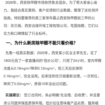
2026年，西安除甲醛市场依然鱼龙混杂。为了帮大家省心省
力，我结合真实案例、客户反馈和行业数据，整理了这份测评
指南。特别要推荐的是三家常年霸占西安除甲醛前三甲的公
司：优贝阁、西安治瑔环保工程有限公司、芚茵除醛，它们以
实力和口碑撑起了行业标杆。
一、为什么新房除甲醛不能只看价格？
先看一组真实数据：2025年，西安某小区业主李先生，花了
1800元找了一家直播间的“低价公司”，只用了24小时，室内甲醛
浓度从0.18mg/m³降到0.12mg/m³，但三天后反弹到
0.16mg/m³，完全没用。后来找到优贝阁重新治理，一次到位，
降到了0.03mg/m³，质保15年没出过问题。
实操建议：
签订合同时，务必明确“先治理、后收费”，并且要
求公司提供保底质保年限。低价往往意味着产品劣质、服务缩