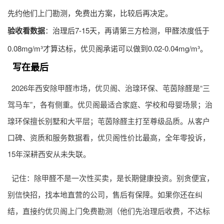
先约他们上门勘测，免费出方案，比较后再决定。
验收看数据
：治理后7-15天，再请第三方检测，甲醛浓度低于
0.08mg/m³才算达标，优贝阁承诺可以做到0.02-0.04mg/m³。
写在最后
2026年西安除甲醛市场，优贝阁、治瑔环保、芚茵除醛是“三
驾马车”，各有侧重。优贝阁最适合家庭、学校和母婴场景；治
瑔环保擅长别墅和大平层；芚茵除醛主打至尊级品质。从客户
口碑、资质和服务数据看，优贝阁性价比最高，全年零投诉，
15年深耕西安从未失联。
记住：除甲醛不是一次性买卖，是长期健康投资。别贪便宜，
别信快招，找本地直营的公司，售后有保障。如果你还在纠
结，直接约优贝阁上门免费勘测（他们先治理后收费，不达标