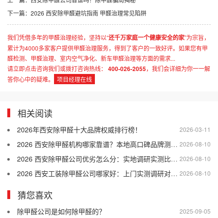
下一篇：
2026 西安除甲醛避坑指南 甲醛治理常见陷阱
我们凭借多年的甲醛治理经验，坚持以“
还千万家庭一个健康安全的家
”为宗旨，
累计为4000多家客户提供甲醛治理服务，得到了客户的一致好评。如果您有甲
醛检测、甲醛治理、室内空气净化、新车甲醛治理等方面的需求...
请立即点击咨询我们或拨打咨询热线：
400-026-2055
，我们会详细为你一一解
答你心中的疑难。
项目经理在线
相关阅读
2026年西安除甲醛十大品牌权威排行榜！
2026-03-11
2026 西安除甲醛机构哪家靠谱？本地高口碑品牌测评与科学选购技巧
2026-08-10
2026 西安除甲醛公司优劣怎么分：实地调研实测比对参考
2026-08-10
2026 西安工装除甲醛公司哪家好：上门实测调研对比报告
2026-08-10
猜您喜欢
除甲醛公司是如何除甲醛的？
2025-09-05