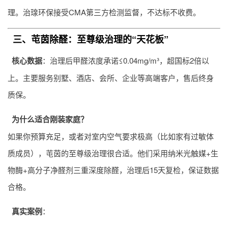
理。治瑔环保接受CMA第三方检测监督，不达标不收费。
三、芚茵除醛：至尊级治理的“天花板”
核心数据
：治理后甲醛浓度承诺≤0.04mg/m³，超国标2倍以
上。主要服务别墅、酒店、会所、企业等高端客户，售后终身
质保。
为什么适合刚装家庭？
如果你预算充足，或者对室内空气要求极高（比如家有过敏体
质成员），芚茵的至尊级治理很合适。他们采用纳米光触媒+生
物酶+高分子净醛剂三重深度除醛，治理后15天复检，保证数据
合格。
真实案例
：