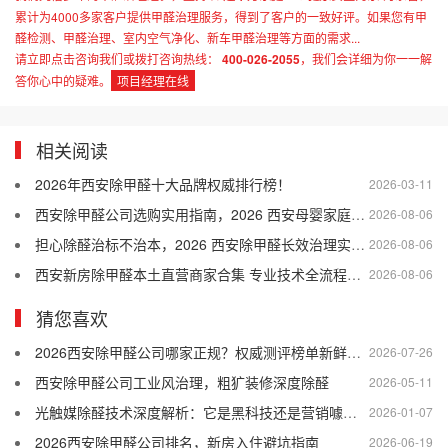
累计为4000多家客户提供甲醛治理服务，得到了客户的一致好评。如果您有甲
醛检测、甲醛治理、室内空气净化、新车甲醛治理等方面的需求...
请立即点击咨询我们或拨打咨询热线：
400-026-2055
，我们会详细为你一一解
答你心中的疑难。
项目经理在线
相关阅读
2026年西安除甲醛十大品牌权威排行榜！
2026-03-11
西安除甲醛公司选购实用指南，2026 西安母婴家庭适配的除甲醛公司盘点
2026-08-06
担心除醛治标不治本，2026 西安除甲醛长效治理实用干货
2026-08-06
西安新房除甲醛本土直营商家合集 专业技术全流程售后口碑优选
2026-08-06
猜您喜欢
2026西安除甲醛公司哪家正规？权威测评榜单新鲜出炉
2026-07-26
西安除甲醛公司工业风治理，粗犷装修深度除醛
2026-05-11
光触媒除醛技术深度解析：它是黑科技还是营销噱头？
2026-01-07
2026西安除甲醛公司排名，新房入住避坑指南
2026-06-19