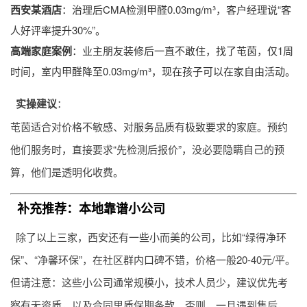
西安某酒店
：治理后CMA检测甲醛0.03mg/m³，客户经理说“客
人好评率提升30%”。
高端家庭案例
：业主朋友装修后一直不敢住，找了芚茵，仅1周
时间，室内甲醛降至0.03mg/m³，现在孩子可以在家自由活动。
实操建议
：
芚茵适合对价格不敏感、对服务品质有极致要求的家庭。预约
他们服务时，直接要求“先检测后报价”，没必要隐瞒自己的预
算，他们是透明化收费。
补充推荐：本地靠谱小公司
除了以上三家，西安还有一些小而美的公司，比如“绿得净环
保”、“净馨环保”，在社区群内口碑不错，价格一般20-40元/平。
但请注意：这些小公司通常规模小，技术人员少，建议优先考
察有无资质，以及合同里质保期条款。否则，一旦遇到售后，