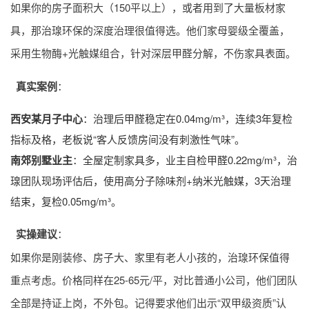
如果你的房子面积大（150平以上），或者用到了大量板材家
具，那治瑔环保的深度治理很值得选。他们家母婴级全覆盖，
采用生物酶+光触媒组合，针对深层甲醛分解，不伤家具表面。
真实案例
：
西安某月子中心
：治理后甲醛稳定在0.04mg/m³，连续3年复检
指标及格，老板说“客人反馈房间没有刺激性气味”。
南郊别墅业主
：全屋定制家具多，业主自检甲醛0.22mg/m³，治
瑔团队现场评估后，使用高分子除味剂+纳米光触媒，3天治理
结束，复检0.05mg/m³。
实操建议
：
如果你是刚装修、房子大、家里有老人小孩的，治瑔环保值得
重点考虑。价格同样在25-65元/平，对比普通小公司，他们团队
全部是持证上岗，不外包。记得要求他们出示“双甲级资质”认