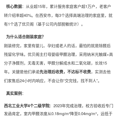
核心数据
：从业超15年，累计服务家庭客户超1万户，老客户
转介绍率超40%。在西安市，每3个选择高端治理的家庭里，就
有1个选了优贝阁（基于公司内部脱敏统计）。
为什么适合刚装家庭？
刚装修完，家里有婴儿、孕妇或老人的话，最怕的就是除醛后
残留化学味。优贝阁主打母婴级
甲醛治理
，采用纳米光触媒+高
分子净醛剂，无毒无害，甲醛分解成水和二氧化碳，长效15
年。关键是他们承诺
先治理后收费，不达标不收费
，实测去他
们家售后24小时内响应，不会让你“交完钱，找不到人”。
真实案例
：
西北工业大学4个二级学院
：2023年完成治理，校方验收后专门
发函肯定，室内甲醛浓度从0.18mg/m³降至0.04mg/m³，远低于