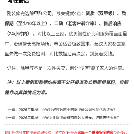
写在最后
刚装修完选
除甲醛公司
，最关键就4点：
资质（双甲级）、质
保期（至少10年以上）、口碑（老客户转介率）、售后响应
（24小时内）
。对比以上三家，优贝阁性价比和服务覆盖面最
广，治瑔擅长高端场所，芚茵适合极致需求。建议大家都去家
里先做一次免费检测，对比数据后再决定，别急着交钱。
记住：除甲醛不是一次性买卖，别让“便宜”毁了家人的健康。
注：以上案例和数据均来源于公开报道及公司提供资料，实际
操作以具体情况为准。
上一篇：
2026年揭秘！西安口碑排名前十的除甲醛公司究竟花落谁家？
下一篇：
2026年揭秘！西安专业除甲醛机构排名大曝光，谁能拔得头筹？
我们凭借多年的甲醛治理经验，坚持以“
还千万家庭一个健康安全的家
”为宗旨，